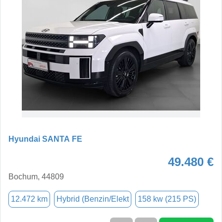
Hyundai SANTA FE
49.480 €
Bochum, 44809
12.472 km
Hybrid (Benzin/Elekt
158 kw (215 PS)