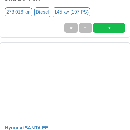
273.016 km
Diesel
145 kw (197 PS)
➜
★
➦
Hyundai SANTA FE