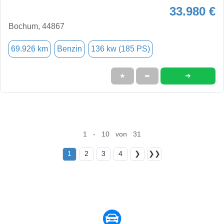
33.980 €
Bochum, 44867
69.926 km
Benzin
136 kw (185 PS)
➜
★
➦
1 - 10 von 31
1
2
3
4
❯
❯❯