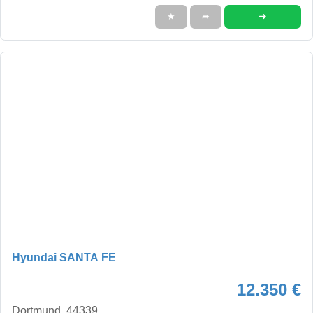
➜
★
➦
Hyundai SANTA FE
12.350 €
Dortmund, 44339