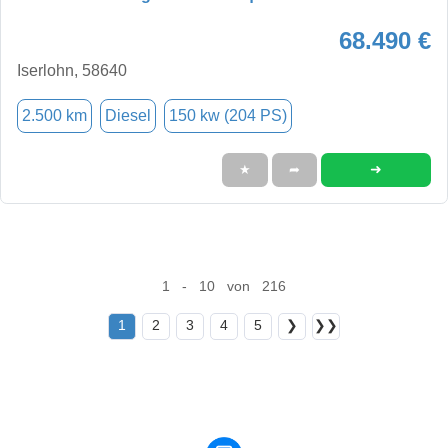
68.490 €
Iserlohn, 58640
2.500 km
Diesel
150 kw (204 PS)
➜
★
➦
1 - 10 von 216
1
2
3
4
5
❯
❯❯