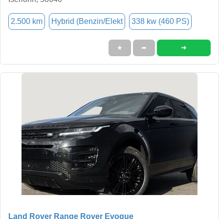
2.500 km
Hybrid (Benzin/Elekt
338 kw (460 PS)
➜
★
➦
Land Rover Range Rover Evoque