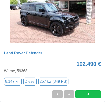
Land Rover Defender
102.490 €
Werne, 59368
8.147 km
Diesel
257 kw (349 PS)
➜
★
➦