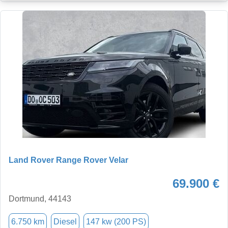
Land Rover Range Rover Velar
69.900 €
Dortmund, 44143
6.750 km
Diesel
147 kw (200 PS)