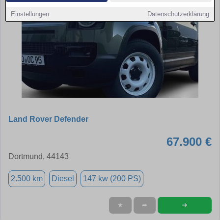
Einstellungen
Datenschutzerklärung
Land Rover Defender
67.900 €
Dortmund, 44143
2.500 km
Diesel
147 kw (200 PS)
➜
★
➦