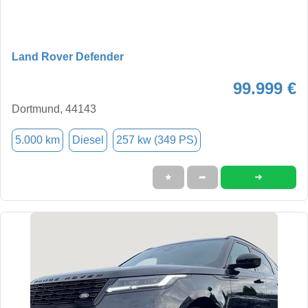
Land Rover Defender
99.999 €
Dortmund, 44143
5.000 km
Diesel
257 kw (349 PS)
➜
★
➦