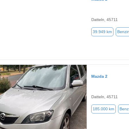
Datteln, 45711
39.949 km
Benzi
Mazda 2
Datteln, 45711
185.000 km
Benz