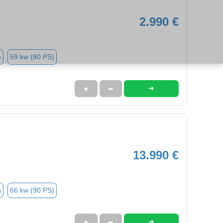
2.990 €
n
59 kw (80 PS)
➜
★
➦
13.990 €
n
66 kw (90 PS)
➜
★
➦