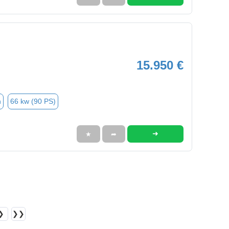
15.950 €
n
66 kw (90 PS)
➜
★
➦
❯
❯❯