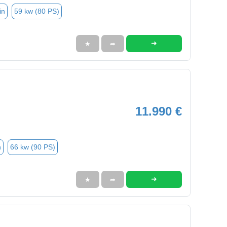
in
59 kw (80 PS)
➜
★
➦
11.990 €
n
66 kw (90 PS)
➜
★
➦