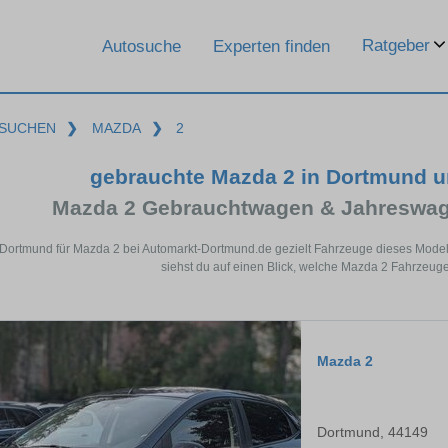
Ratgeber
Autosuche
Experten finden
SUCHEN
❯
MAZDA
❯
2
gebrauchte Mazda 2 in Dortmund 
Mazda 2 Gebrauchtwagen & Jahreswag
 Dortmund für Mazda 2 bei Automarkt-Dortmund.de gezielt Fahrzeuge dieses Mode
siehst du auf einen Blick, welche Mazda 2 Fahrzeuge
Mazda 2
Dortmund, 44149