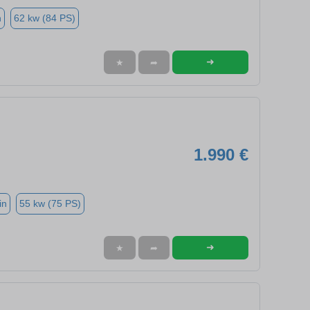
n
62 kw (84 PS)
➜
★
➦
1.990 €
in
55 kw (75 PS)
➜
★
➦