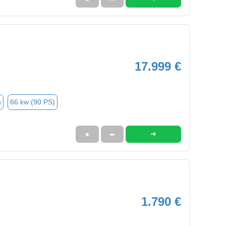
17.999 €
n
66 kw (90 PS)
➜
★
➦
1.790 €