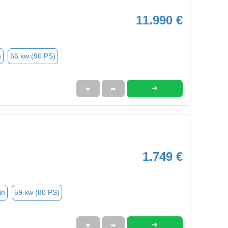
11.990 €
n
66 kw (90 PS)
➜
★
➦
1.749 €
in
59 kw (80 PS)
➜
★
➦