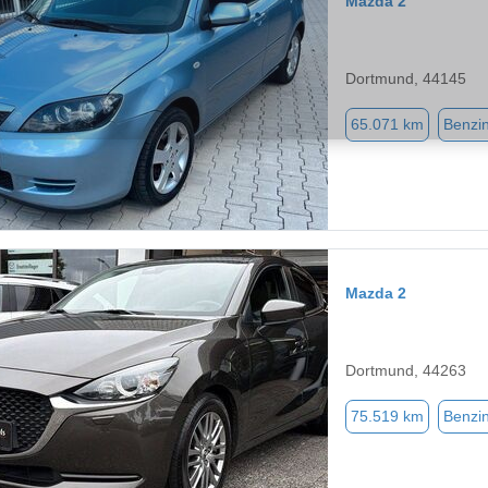
Mazda 2
Dortmund, 44145
65.071 km
Benzi
Mazda 2
Dortmund, 44263
75.519 km
Benzi