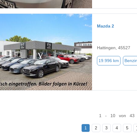
Mazda 2
Hattingen, 45527
19.996 km
Benzi
1 - 10 von 43
1
2
3
4
5