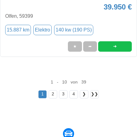
39.950 €
Olfen, 59399
15.887 km
Elektro
140 kw (190 PS)
➜
★
➦
1 - 10 von 39
1
2
3
4
❯
❯❯