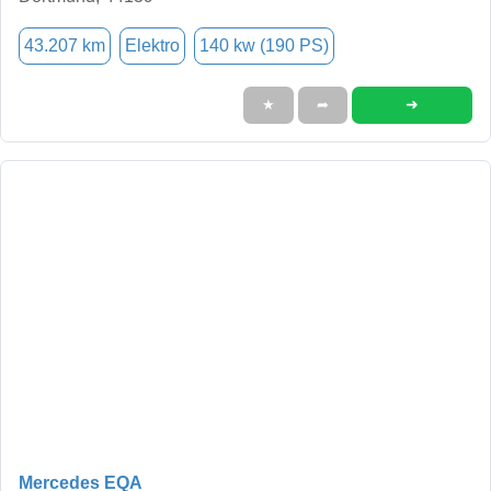
43.207 km
Elektro
140 kw (190 PS)
➜
★
➦
Mercedes EQA