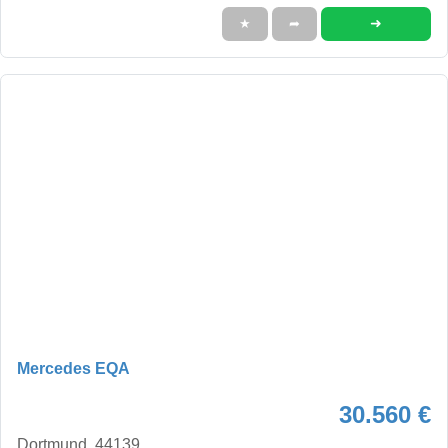
➜
★
➦
Mercedes EQA
30.560 €
Dortmund, 44139