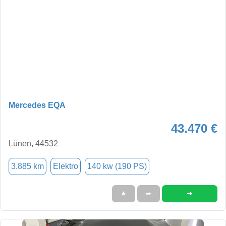
Mercedes EQA
43.470 €
Lünen, 44532
3.885 km
Elektro
140 kw (190 PS)
➜
★
➦