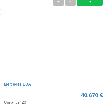
➜
★
➦
Mercedes EQA
40.670 €
Unna, 59423