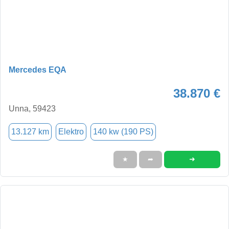
Mercedes EQA
38.870 €
Unna, 59423
13.127 km
Elektro
140 kw (190 PS)
➜
★
➦