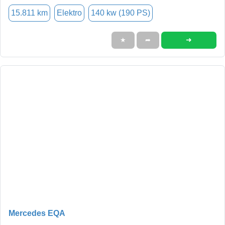
15.811 km
Elektro
140 kw (190 PS)
➜
★
➦
Mercedes EQA