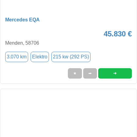
Mercedes EQA
45.830 €
Menden, 58706
3.070 km
Elektro
215 kw (292 PS)
➜
★
➦