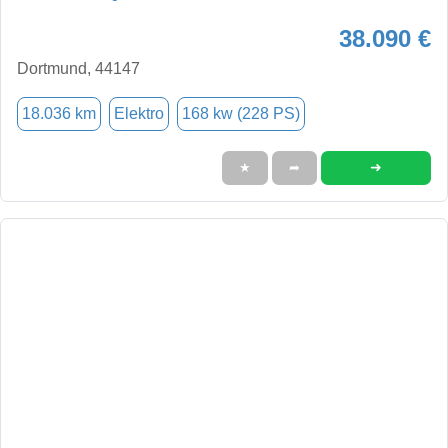
38.090 €
Dortmund, 44147
18.036 km
Elektro
168 kw (228 PS)
➜
★
➦