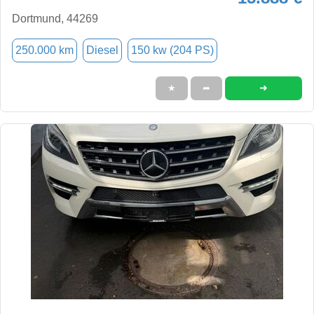
Dortmund, 44269
250.000 km
Diesel
150 kw (204 PS)
➜
★
➦