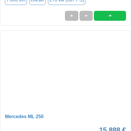
➜
★
➦
Mercedes ML 250
15.888 €