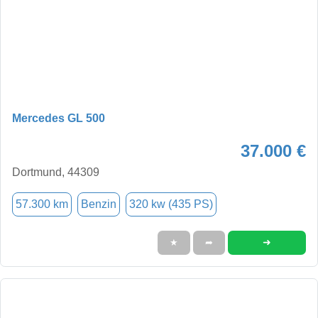
Mercedes GL 500
37.000 €
Dortmund, 44309
57.300 km
Benzin
320 kw (435 PS)
➜
★
➦