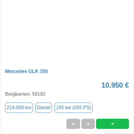
Mercedes GLK 350
10.950 €
Bergkamen, 59192
214.000 km
Diesel
195 kw (265 PS)
➜
★
➦