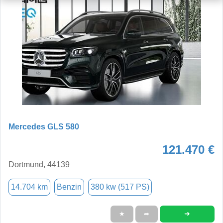
Mercedes GLS 580
121.470 €
Dortmund, 44139
14.704 km
Benzin
380 kw (517 PS)
➜
★
➦