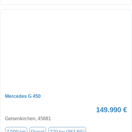
Mercedes G 450
149.990 €
Gelsenkirchen, 45881
7.000 km
Diesel
270 kw (367 PS)