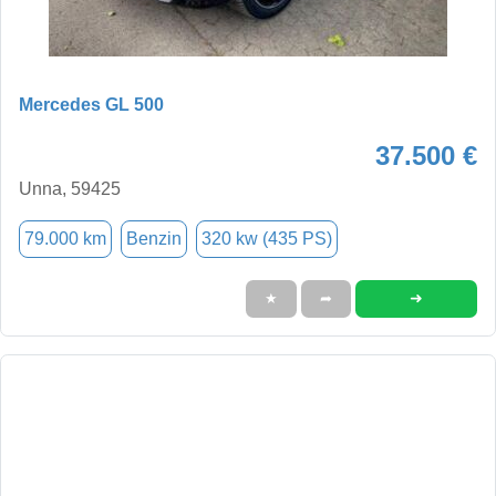
Mercedes GL 500
37.500 €
Unna, 59425
79.000 km
Benzin
320 kw (435 PS)
➜
★
➦