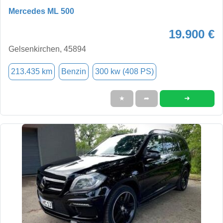
Mercedes ML 500
19.900 €
Gelsenkirchen, 45894
213.435 km
Benzin
300 kw (408 PS)
➜
★
➦