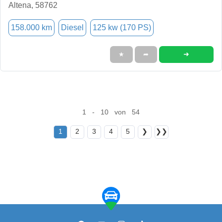
Altena, 58762
158.000 km
Diesel
125 kw (170 PS)
➜
★
➦
1 - 10 von 54
1
2
3
4
5
❯
❯❯