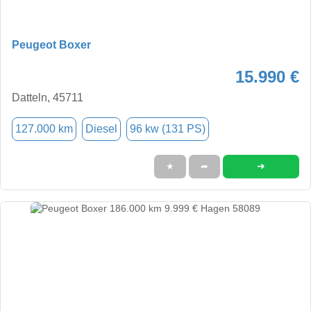
Peugeot Boxer
15.990 €
Datteln, 45711
127.000 km
Diesel
96 kw (131 PS)
➜
★
➦