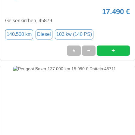
17.490 €
Gelsenkirchen, 45879
140.500 km
Diesel
103 kw (140 PS)
➜
★
➦