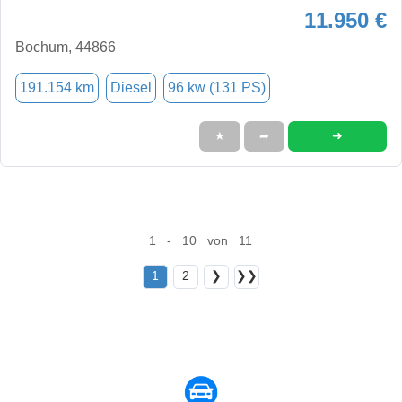
11.950 €
Bochum, 44866
191.154 km
Diesel
96 kw (131 PS)
➜
★
➦
1 - 10 von 11
1
2
❯
❯❯