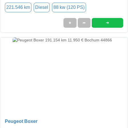
221.546 km
Diesel
88 kw (120 PS)
➜
★
➦
Peugeot Boxer