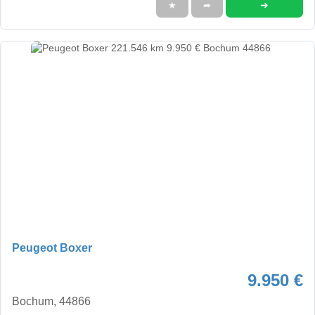
➜
★
➦
Peugeot Boxer
9.950 €
Bochum, 44866