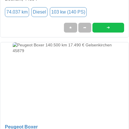
74.037 km
Diesel
103 kw (140 PS)
➜
★
➦
Peugeot Boxer