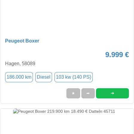
Peugeot Boxer
9.999 €
Hagen, 58089
186.000 km
Diesel
103 kw (140 PS)
➜
★
➦