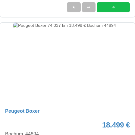
➜
★
➦
Peugeot Boxer
18.499 €
Bochum, 44894