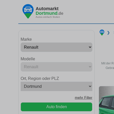
Automarkt
Dortmund
.de
Autos einfach finden
❯
Marke
Modelle
Mit der 
Gebra
Ort, Region oder PLZ
mehr Filter
Auto finden