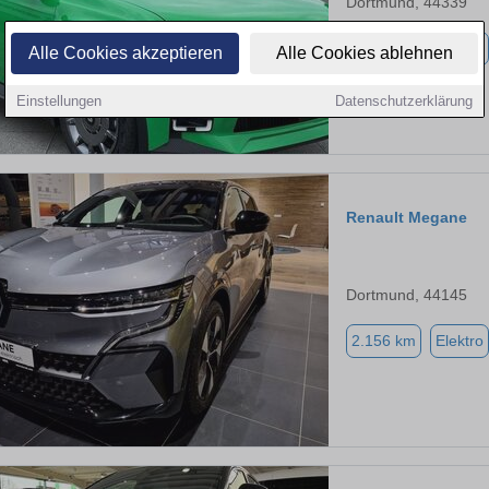
Dortmund, 44339
3.001 km
Elektro
Alle Cookies akzeptieren
Alle Cookies ablehnen
Einstellungen
Datenschutzerklärung
Renault Megane
Dortmund, 44145
2.156 km
Elektro