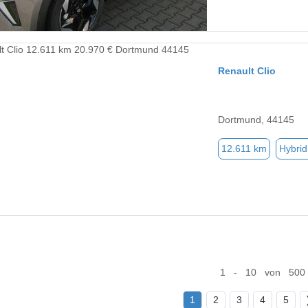
Renault Clio
Dortmund, 44145
12.611 km
Hybrid
1 - 10 von 500
1
2
3
4
5