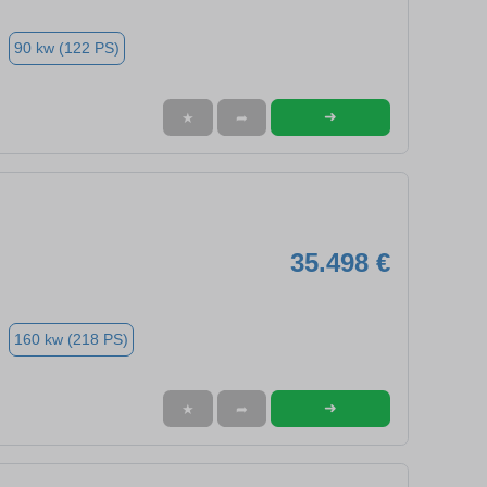
90 kw (122 PS)
➜
★
➦
35.498 €
160 kw (218 PS)
➜
★
➦