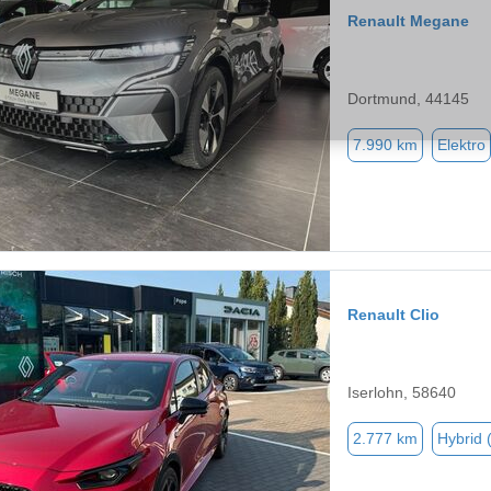
Renault Megane
Dortmund, 44145
7.990 km
Elektro
Renault Clio
Iserlohn, 58640
2.777 km
Hybrid 