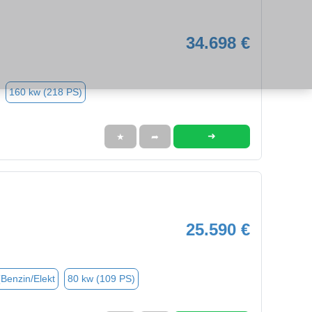
34.698 €
160 kw (218 PS)
➜
★
➦
25.590 €
(Benzin/Elekt
80 kw (109 PS)