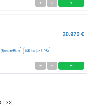
➜
★
➦
20.970 €
 (Benzin/Elekt
105 kw (143 PS)
➜
★
➦
❯
❯❯