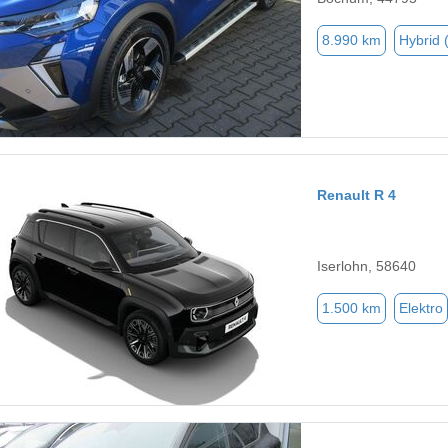
8.990 km
Hybrid 
Renault R 4
Iserlohn, 58640
1.500 km
Elektro