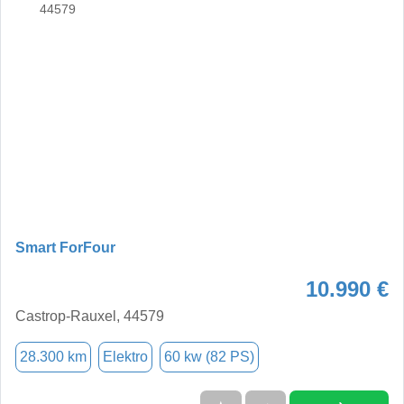
Smart ForFour
10.990 €
Castrop-Rauxel, 44579
28.300 km
Elektro
60 kw (82 PS)