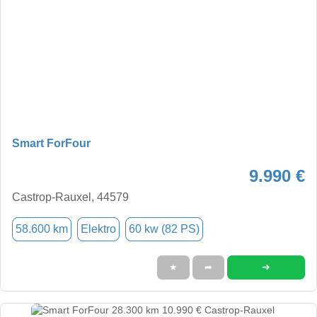
Smart ForFour
9.990 €
Castrop-Rauxel, 44579
58.600 km
Elektro
60 kw (82 PS)
➜
★
➦