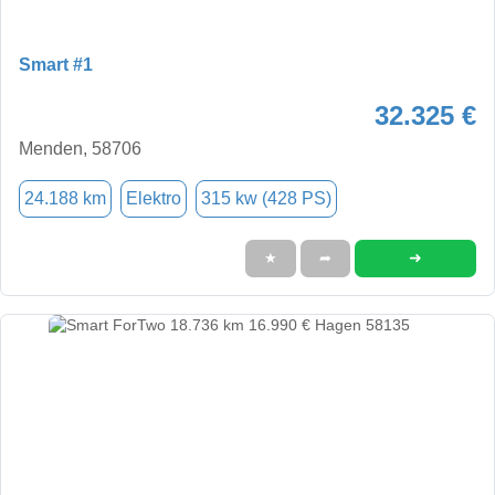
Smart #1
32.325 €
Menden, 58706
24.188 km
Elektro
315 kw (428 PS)
➜
★
➦