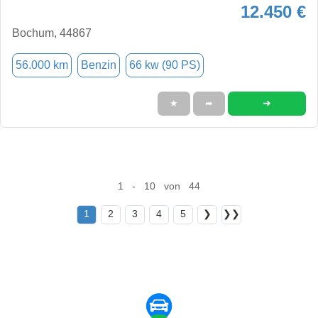
12.450 €
Bochum, 44867
56.000 km
Benzin
66 kw (90 PS)
➜
★
➦
1 - 10 von 44
1
2
3
4
5
❯
❯❯