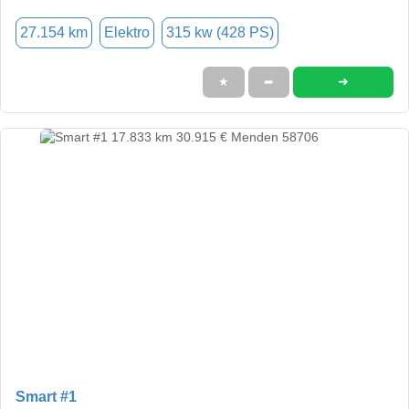
27.154 km
Elektro
315 kw (428 PS)
➜
★
➦
Smart #1