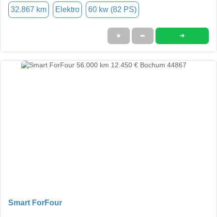
32.867 km
Elektro
60 kw (82 PS)
➜
★
➦
Smart ForFour