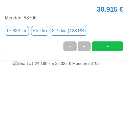
30.915 €
Menden, 58706
17.833 km
Elektro
315 kw (428 PS)
➜
★
➦