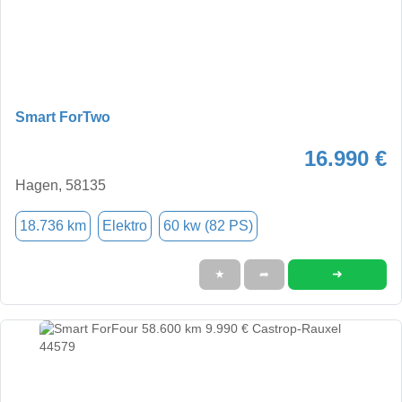
Smart ForTwo
16.990 €
Hagen, 58135
18.736 km
Elektro
60 kw (82 PS)
➜
★
➦