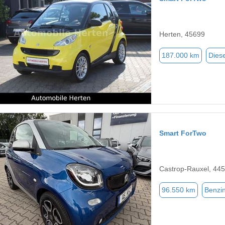
Herten, 45699
187.000 km
Diese
Smart ForTwo
Castrop-Rauxel, 44
96.550 km
Benzi