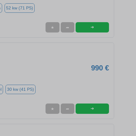
n
52 kw (71 PS)
➜
★
➦
990 €
l
30 kw (41 PS)
➜
★
➦