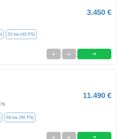
3.450 €
l
33 kw (45 PS)
➜
★
➦
11.490 €
579
n
66 kw (90 PS)
➜
★
➦