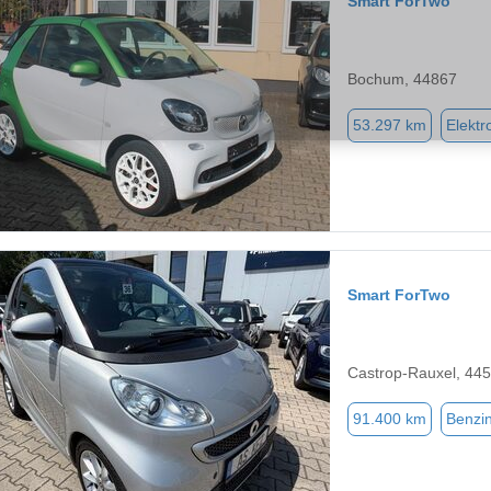
Smart ForTwo
Bochum, 44867
53.297 km
Elektr
Smart ForTwo
Castrop-Rauxel, 44
91.400 km
Benzi