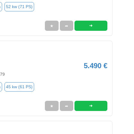
n
52 kw (71 PS)
➜
★
➦
5.490 €
579
n
45 kw (61 PS)
➜
★
➦