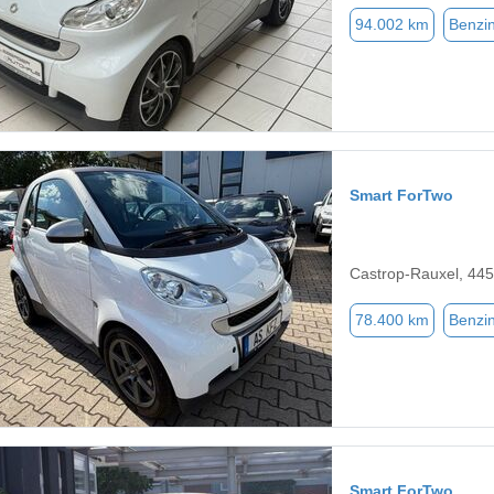
94.002 km
Benzi
Smart ForTwo
Castrop-Rauxel, 44
78.400 km
Benzi
Smart ForTwo