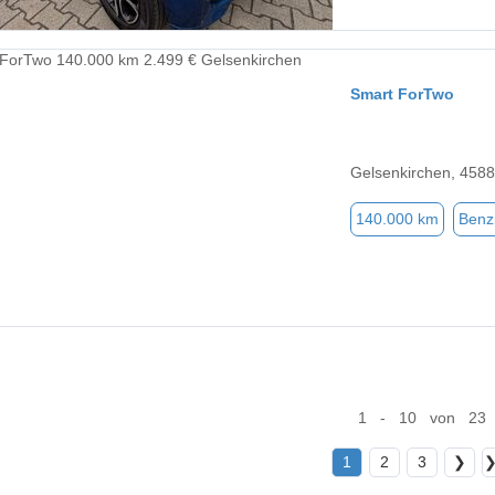
Smart ForTwo
Gelsenkirchen, 458
140.000 km
Benz
1 - 10 von 23
1
2
3
❯