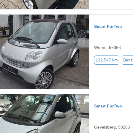
Smart ForTwo
Werne, 59368
132.547 km
Benz
Smart ForTwo
Gevelsberg, 58285