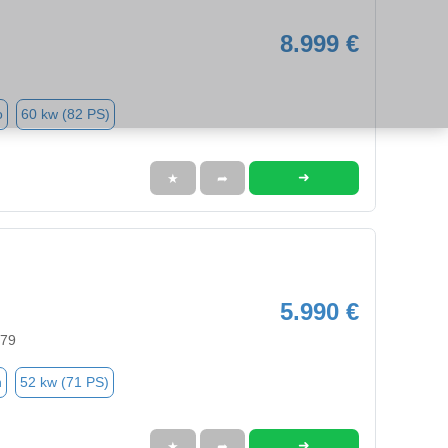
8.999 €
o
60 kw (82 PS)
➜
★
➦
5.990 €
579
n
52 kw (71 PS)
➜
★
➦