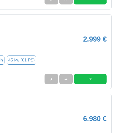
2.999 €
in
45 kw (61 PS)
➜
★
➦
6.980 €