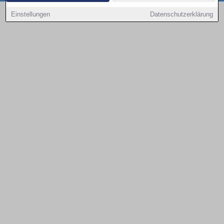
Copyright © 2000 - 2026 | 1A Infosysteme GmbH | Content by: 1a-sites-autos
Einstellungen
Datenschutzerklärung
08.08.2026