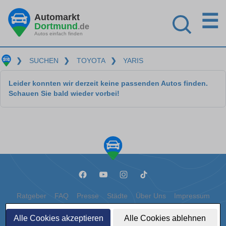
☰
Automarkt
Dortmund
.de
Autos einfach finden
❯
SUCHEN
❯
TOYOTA
❯
YARIS
Leider konnten wir derzeit keine passenden Autos finden.
Schauen Sie bald wieder vorbei!
Ratgeber
FAQ
Presse
Städte
Über Uns
Impressum
Datenschutz
Cookies
Alle Cookies akzeptieren
Alle Cookies ablehnen