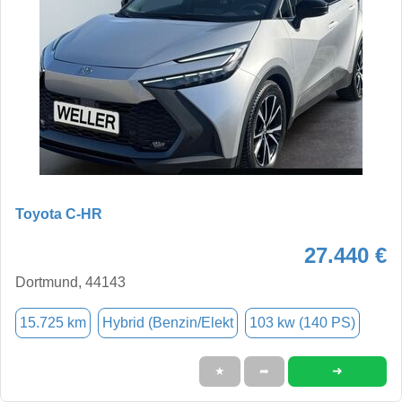
Toyota C-HR
27.440 €
Dortmund, 44143
15.725 km
Hybrid (Benzin/Elekt
103 kw (140 PS)
➜
★
➦