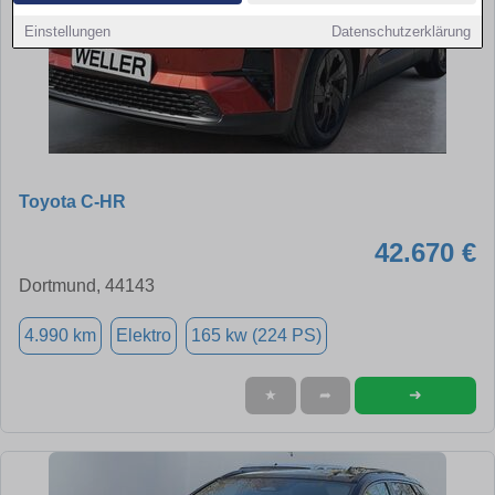
Einstellungen
Datenschutzerklärung
Toyota C-HR
42.670 €
Dortmund, 44143
4.990 km
Elektro
165 kw (224 PS)
➜
★
➦