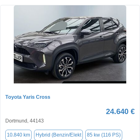
Toyota Yaris Cross
24.640 €
Dortmund, 44143
10.840 km
Hybrid (Benzin/Elekt
85 kw (116 PS)