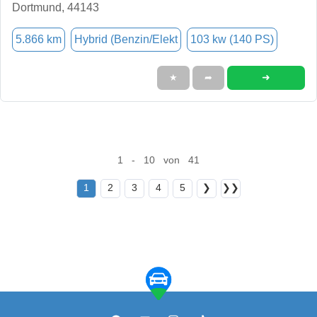
Dortmund, 44143
5.866 km
Hybrid (Benzin/Elekt
103 kw (140 PS)
➜
★
➦
1 - 10 von 41
1
2
3
4
5
❯
❯❯