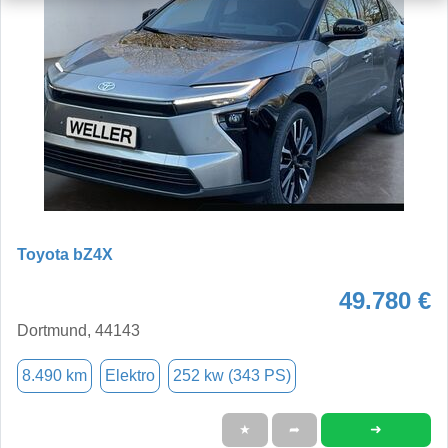
Toyota bZ4X
49.780 €
Dortmund, 44143
8.490 km
Elektro
252 kw (343 PS)
➜
★
➦