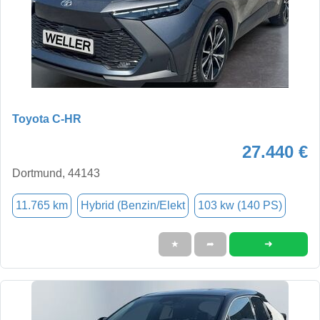
Toyota C-HR
27.440 €
Dortmund, 44143
11.765 km
Hybrid (Benzin/Elekt
103 kw (140 PS)
➜
★
➦