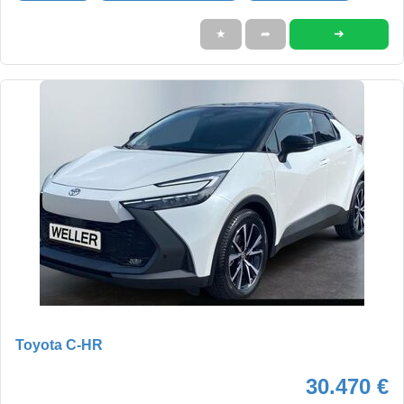
➜
★
➦
Toyota C-HR
30.470 €