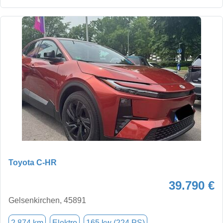
Toyota C-HR
39.790 €
Gelsenkirchen, 45891
2.874 km
Elektro
165 kw (224 PS)