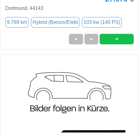
Dortmund, 44143
9.789 km
Hybrid (Benzin/Elekt
103 kw (140 PS)
➜
★
➦