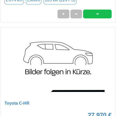
➜
★
➦
Toyota C-HR
27.970 €