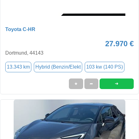
Toyota C-HR
27.970 €
Dortmund, 44143
13.343 km
Hybrid (Benzin/Elekt
103 kw (140 PS)
➜
★
➦