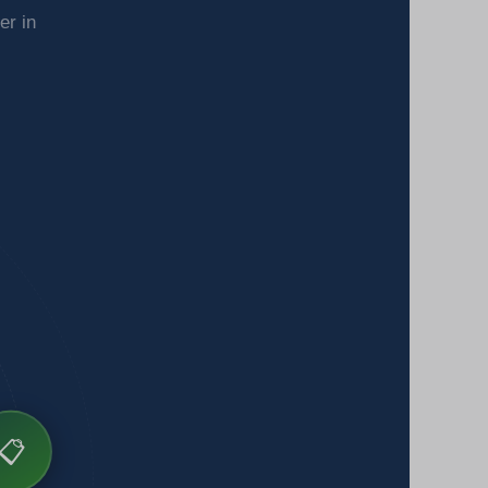
er in
📋