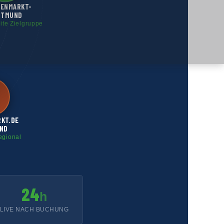
GENMARKT-
RTMUND
eite Zielgruppe
RKT.DE
ND
egional
24
h
LIVE NACH BUCHUNG