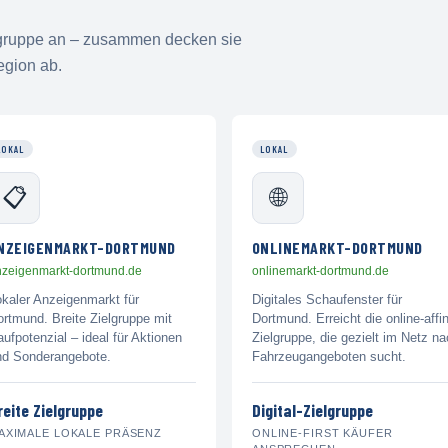
elgruppe an – zusammen decken sie
egion ab.
LOKAL
LOKAL
📋
🌐
NZEIGENMARKT-DORTMUND
ONLINEMARKT-DORTMUND
nzeigenmarkt-dortmund.de
onlinemarkt-dortmund.de
okaler Anzeigenmarkt für
Digitales Schaufenster für
rtmund. Breite Zielgruppe mit
Dortmund. Erreicht die online-affi
ufpotenzial – ideal für Aktionen
Zielgruppe, die gezielt im Netz n
nd Sonderangebote.
Fahrzeugangeboten sucht.
reite Zielgruppe
Digital-Zielgruppe
AXIMALE LOKALE PRÄSENZ
ONLINE-FIRST KÄUFER