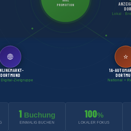
IHRE
ANZEI
PROMOTION
DO
Lokal · Br
🌐
⭐
NLINEMARKT-
1A-AUTOMA
DORTMUND
DORTMU
 Digital-Zielgruppe
National + R
1
100
Buchung
%
G
EINMALIG BUCHEN
LOKALER FOKUS