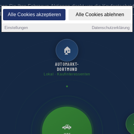
gen Sie Ihre Fahrzeug-Aktionen direkt vor die Kaufentscheid
Dortmund – mit maximaler lokaler Sichtbarkeit über das 1A-
Alle Cookies akzeptieren
Alle Cookies ablehnen
Portalnetzwerk.
Einstellungen
Datenschutzerklärung
🏠
AUTOMARKT-
DORTMUND
Lokal · Kaufinteressenten
🚗