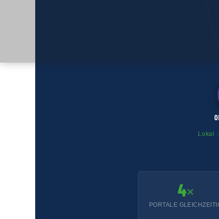
O
Lokal ·
4
×
PORTALE GLEICHZEITI