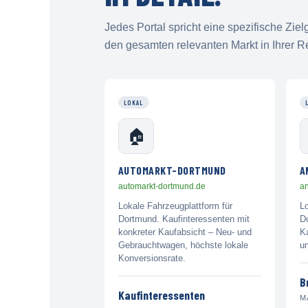
Jedes Portal spricht eine spezifische Zi
den gesamten relevanten Markt in Ihrer R
LOKAL
🏠
AUTOMARKT-DORTMUND
A
automarkt-dortmund.de
a
Lokale Fahrzeugplattform für
L
Dortmund. Kaufinteressenten mit
Do
konkreter Kaufabsicht – Neu- und
Ka
Gebrauchtwagen, höchste lokale
u
Konversionsrate.
B
Kaufinteressenten
M