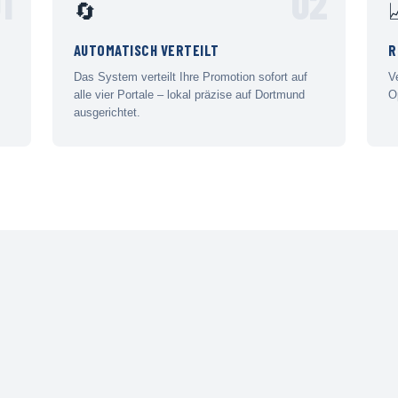
1
02
🔄
AUTOMATISCH VERTEILT
R
Das System verteilt Ihre Promotion sofort auf
V
alle vier Portale – lokal präzise auf Dortmund
O
ausgerichtet.