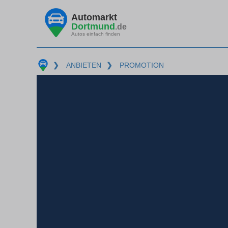
Automarkt
Dortmund
.de
Autos einfach finden
❯
ANBIETEN
❯
PROMOTION