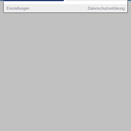
Copyright © 2000 - 2026 | 1A Infosysteme GmbH | Content by: 1a-sites-autos
Einstellungen
Datenschutzerklärung
08.08.2026