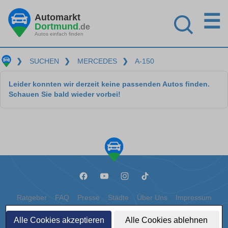
☰
Automarkt
Dortmund
.de
Autos einfach finden
❯
SUCHEN
❯
MERCEDES
❯
A-150
Leider konnten wir derzeit keine passenden Autos finden.
Schauen Sie bald wieder vorbei!
Ratgeber
FAQ
Presse
Städte
Über Uns
Impressum
Datenschutz
Cookies
Alle Cookies akzeptieren
Alle Cookies ablehnen