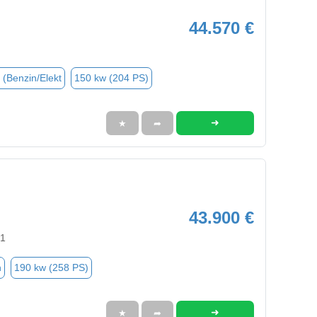
44.570 €
 (Benzin/Elekt
150 kw (204 PS)
➜
★
➦
43.900 €
91
n
190 kw (258 PS)
➜
★
➦