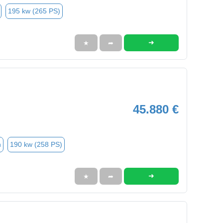
195 kw (265 PS)
➜
★
➦
45.880 €
n
190 kw (258 PS)
➜
★
➦