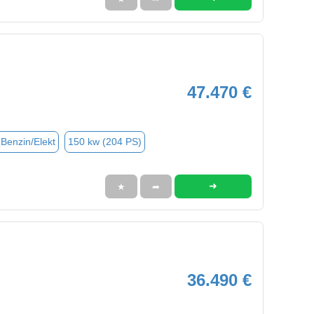
47.470 €
(Benzin/Elekt
150 kw (204 PS)
➜
★
➦
36.490 €