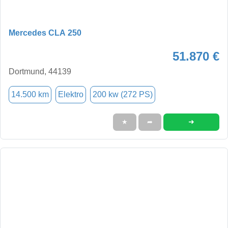
Mercedes CLA 250
51.870 €
Dortmund, 44139
14.500 km
Elektro
200 kw (272 PS)
➜
★
➦