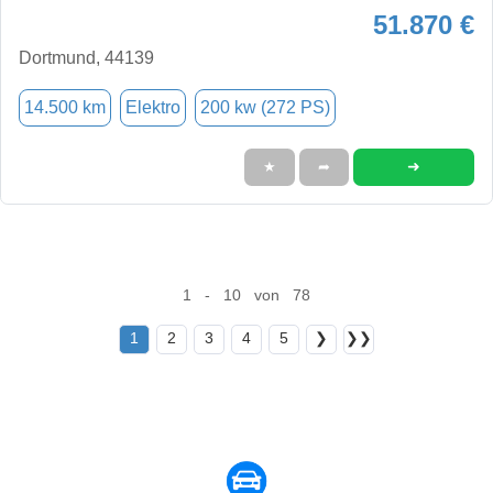
51.870 €
Dortmund, 44139
14.500 km
Elektro
200 kw (272 PS)
➜
★
➦
1 - 10 von 78
1
2
3
4
5
❯
❯❯