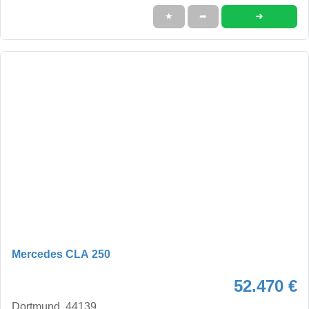
➜
★
➦
Mercedes CLA 250
52.470 €
Dortmund, 44139