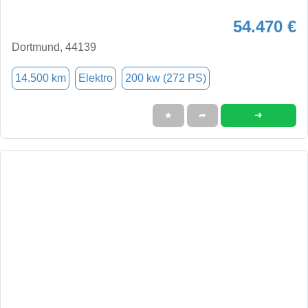
54.470 €
Dortmund, 44139
14.500 km
Elektro
200 kw (272 PS)
➜
★
➦