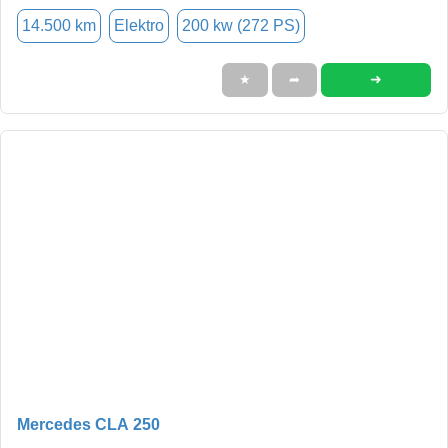
14.500 km
Elektro
200 kw (272 PS)
➜
★
➦
Mercedes CLA 250