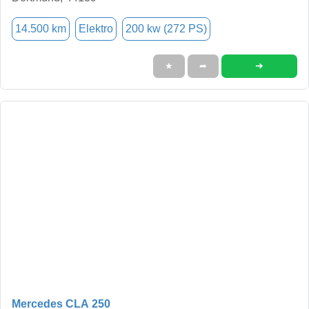
14.500 km
Elektro
200 kw (272 PS)
➜
★
➦
Mercedes CLA 250