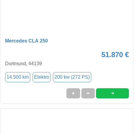
Mercedes CLA 250
51.870 €
Dortmund, 44139
14.500 km
Elektro
200 kw (272 PS)
➜
★
➦