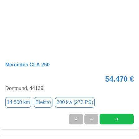
Mercedes CLA 250
54.470 €
Dortmund, 44139
14.500 km
Elektro
200 kw (272 PS)
➜
★
➦