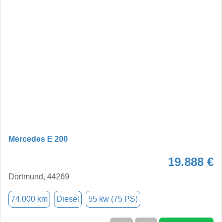
Mercedes E 200
19.888 €
Dortmund, 44269
74.000 km
Diesel
55 kw (75 PS)