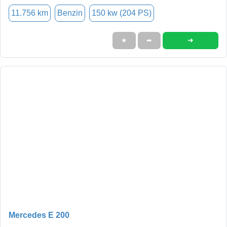
11.756 km
Benzin
150 kw (204 PS)
➜
★
➦
Mercedes E 200