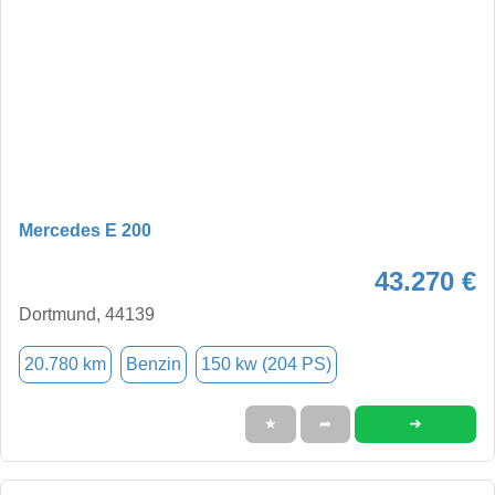
Mercedes E 200
43.270 €
Dortmund, 44139
20.780 km
Benzin
150 kw (204 PS)
➜
★
➦