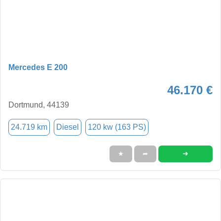
Mercedes E 200
46.170 €
Dortmund, 44139
24.719 km
Diesel
120 kw (163 PS)
➜
★
➦