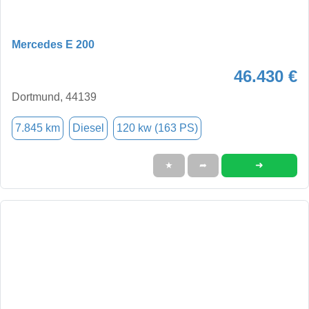
Mercedes E 200
46.430 €
Dortmund, 44139
7.845 km
Diesel
120 kw (163 PS)
➜
★
➦