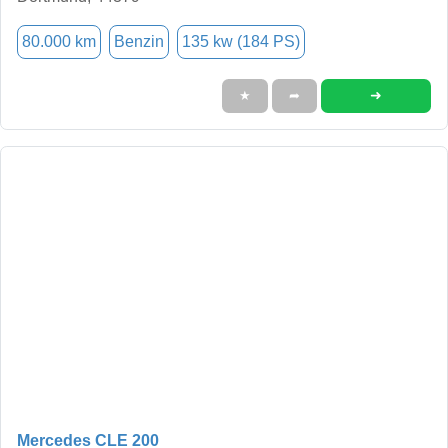
80.000 km
Benzin
135 kw (184 PS)
➜
★
➦
Mercedes CLE 200