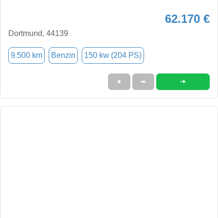
62.170 €
Dortmund, 44139
9.500 km
Benzin
150 kw (204 PS)
➜
★
➦