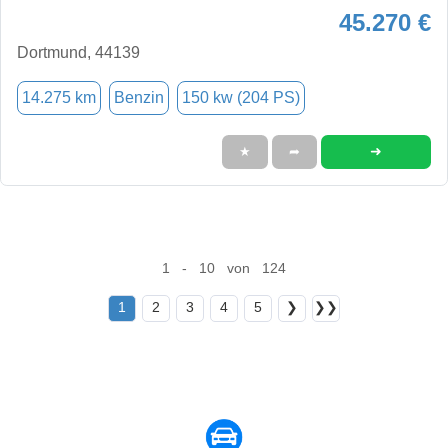
45.270 €
Dortmund, 44139
14.275 km
Benzin
150 kw (204 PS)
➜
★
➦
1 - 10 von 124
1
2
3
4
5
❯
❯❯