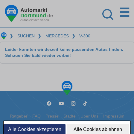
☰
Automarkt
Dortmund
.de
Autos einfach finden
❯
SUCHEN
❯
MERCEDES
❯
V-300
Leider konnten wir derzeit keine passenden Autos finden.
Schauen Sie bald wieder vorbei!
Ratgeber
FAQ
Presse
Städte
Über Uns
Impressum
Datenschutz
Cookies
Alle Cookies akzeptieren
Alle Cookies ablehnen