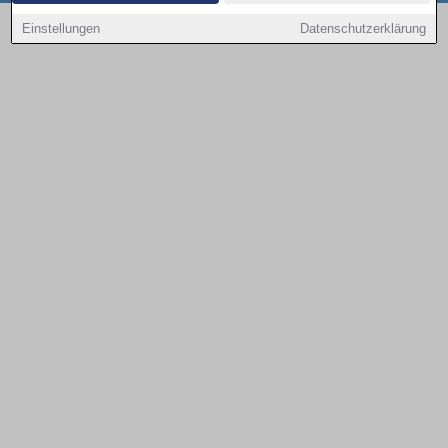
Copyright © 2000 - 2026 | 1A Infosysteme GmbH | Content by: 1a-sites-autos
Einstellungen
Datenschutzerklärung
08.08.2026