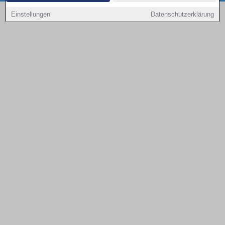
Copyright © 2000 - 2026 | 1A Infosysteme GmbH | Content by: 1a-sites-autos
Einstellungen
Datenschutzerklärung
08.08.2026