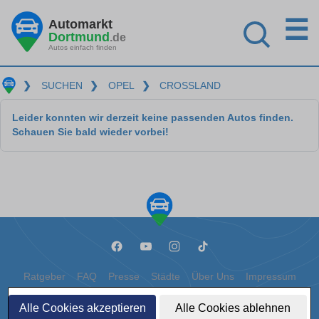
☰
Automarkt
Dortmund
.de
Autos einfach finden
❯
SUCHEN
❯
OPEL
❯
CROSSLAND
Leider konnten wir derzeit keine passenden Autos finden.
Schauen Sie bald wieder vorbei!
Ratgeber
FAQ
Presse
Städte
Über Uns
Impressum
Datenschutz
Cookies
Alle Cookies akzeptieren
Alle Cookies ablehnen