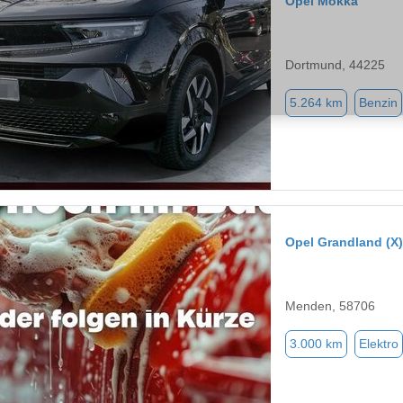
Opel Mokka
Dortmund, 44225
5.264 km
Benzin
Opel Grandland (X)
Menden, 58706
3.000 km
Elektro