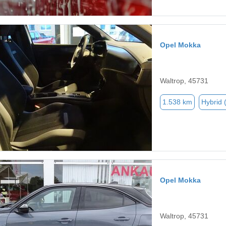
Opel Mokka
Waltrop, 45731
1.538 km
Hybrid 
Opel Mokka
Waltrop, 45731