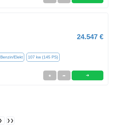
24.547 €
(Benzin/Elekt
107 kw (145 PS)
➜
★
➦
❯
❯❯