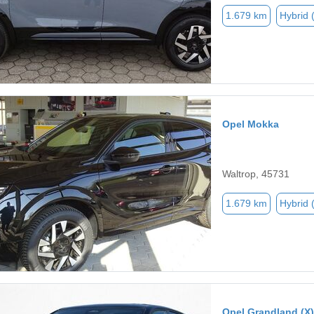
1.679 km
Hybrid 
Opel Mokka
Waltrop, 45731
1.679 km
Hybrid 
Opel Grandland (X)