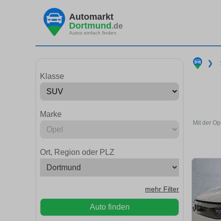
Automarkt
Dortmund
.de
Autos einfach finden
❯
Klasse
Marke
Mit der O
Ort, Region oder PLZ
mehr Filter
Auto finden