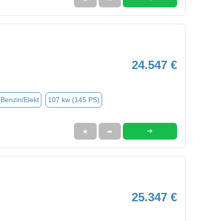
24.547 €
(Benzin/Elekt
107 kw (145 PS)
➜
★
➦
25.347 €