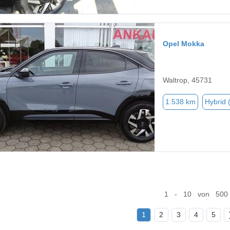
Opel Mokka
Waltrop, 45731
1.538 km
Hybrid 
1 - 10 von 500
1
2
3
4
5