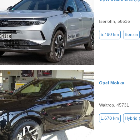
Iserlohn, 58636
5.490 km
Benzin
Opel Mokka
Waltrop, 45731
1.678 km
Hybrid 