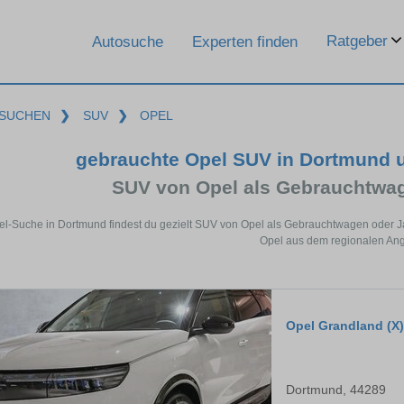
Ratgeber
Autosuche
Experten finden
SUCHEN
❯
SUV
❯
OPEL
gebrauchte Opel SUV in Dortmund 
SUV von Opel als Gebrauchtwa
pel-Suche in Dortmund findest du gezielt SUV von Opel als Gebrauchtwagen oder J
Opel aus dem regionalen Ang
Opel Grandland (X)
Dortmund, 44289