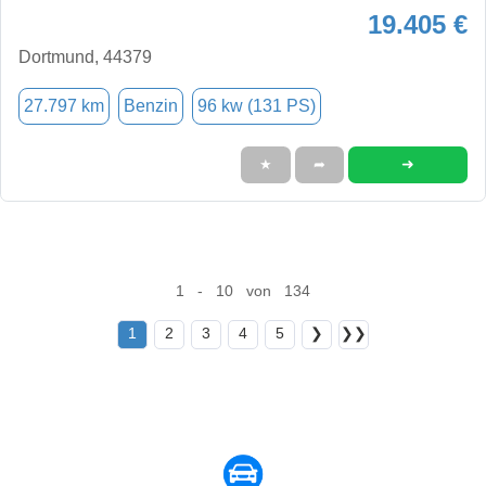
19.405 €
Dortmund, 44379
27.797 km
Benzin
96 kw (131 PS)
➜
★
➦
1 - 10 von 134
1
2
3
4
5
❯
❯❯