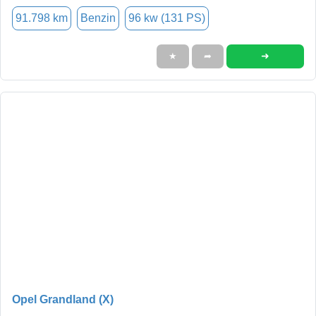
91.798 km
Benzin
96 kw (131 PS)
➜
★
➦
Opel Grandland (X)