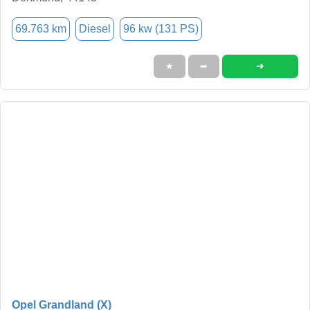
69.763 km
Diesel
96 kw (131 PS)
➜
★
➦
Opel Grandland (X)