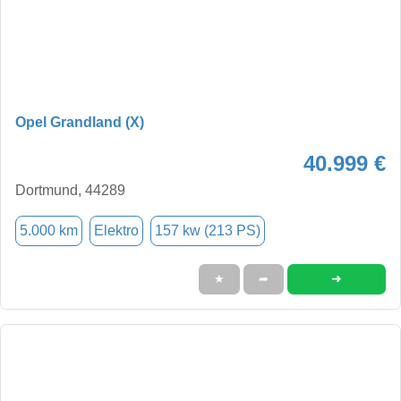
Opel Grandland (X)
40.999 €
Dortmund, 44289
5.000 km
Elektro
157 kw (213 PS)
➜
★
➦