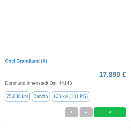
Opel Grandland (X)
17.890 €
Dortmund Innenstadt Ost, 44143
75.838 km
Benzin
133 kw (181 PS)
➜
★
➦