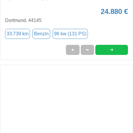
24.880 €
Dortmund, 44145
33.739 km
Benzin
96 kw (131 PS)
➜
★
➦