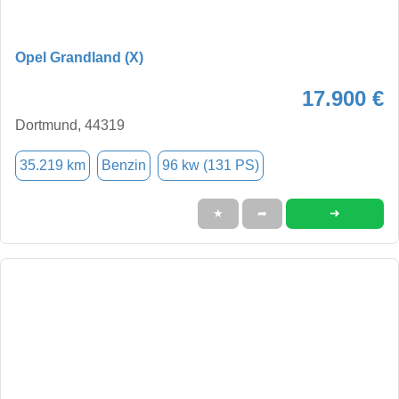
Opel Grandland (X)
17.900 €
Dortmund, 44319
35.219 km
Benzin
96 kw (131 PS)
➜
★
➦