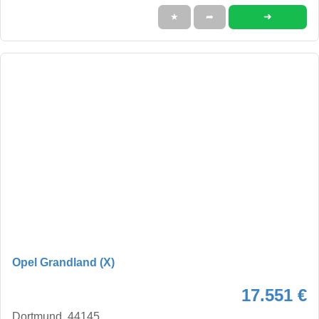
➜
★
➦
Opel Grandland (X)
17.551 €
Dortmund, 44145