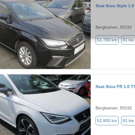
Seat Ibiza Style 
Bergkamen, 59192
51.700 km
81 kw
Seat Ibiza FR 1.0
Bergkamen, 59192
52.800 km
81 kw