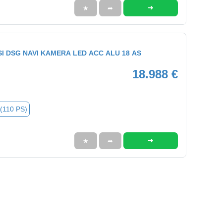
➜
★
➦
 TSI DSG NAVI KAMERA LED ACC ALU 18 AS
18.988 €
 (110 PS)
➜
★
➦