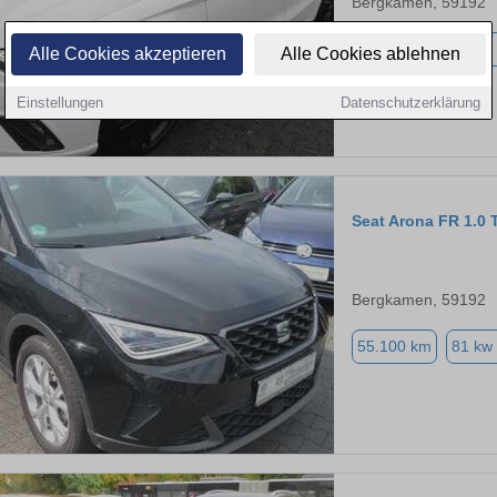
Bergkamen, 59192
55.361 km
81 kw
Alle Cookies akzeptieren
Alle Cookies ablehnen
Einstellungen
Datenschutzerklärung
Seat Arona FR 1.
Bergkamen, 59192
55.100 km
81 kw