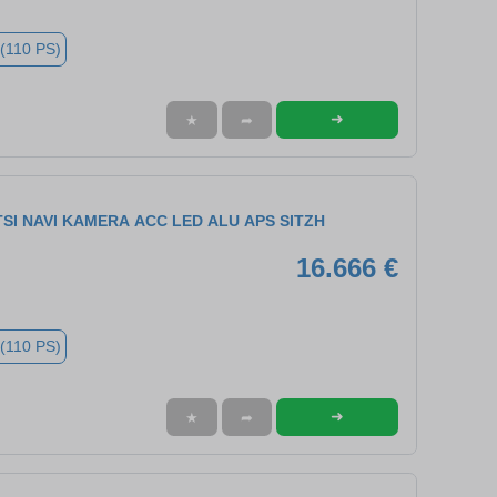
 (110 PS)
➜
★
➦
0 TSI NAVI KAMERA ACC LED ALU APS SITZH
16.666 €
 (110 PS)
➜
★
➦