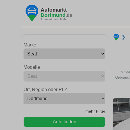
Automarkt
Dortmund
.de
Autos einfach finden
❯
Marke
Modelle
Mit d
Gebrauch
Ort, Region oder PLZ
mehr Filter
Auto finden