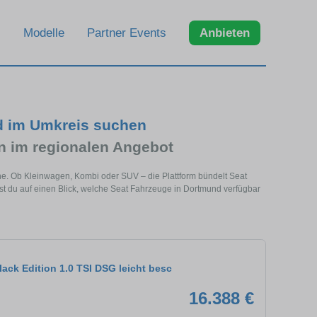
Modelle
Partner Events
Anbieten
d im Umkreis suchen
 im regionalen Angebot
he. Ob Kleinwagen, Kombi oder SUV – die Plattform bündelt Seat
 du auf einen Blick, welche Seat Fahrzeuge in Dortmund verfügbar
lack Edition 1.0 TSI DSG leicht besc
16.388 €