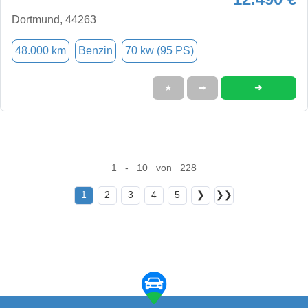
Dortmund, 44263
48.000 km
Benzin
70 kw (95 PS)
➜
★
➦
1 - 10 von 228
1
2
3
4
5
❯
❯❯