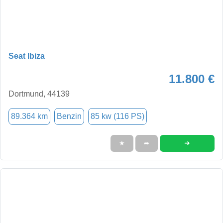
Seat Ibiza
11.800 €
Dortmund, 44139
89.364 km
Benzin
85 kw (116 PS)
➜
★
➦