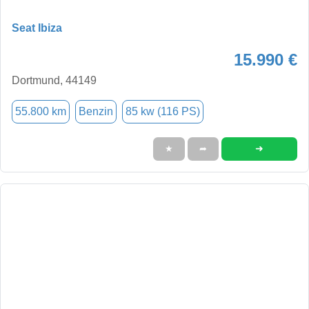
Seat Ibiza
15.990 €
Dortmund, 44149
55.800 km
Benzin
85 kw (116 PS)
➜
★
➦