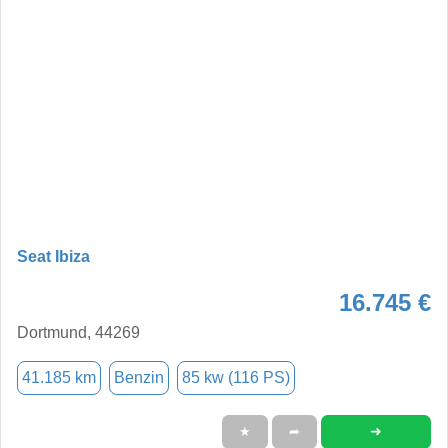
Seat Ibiza
16.745 €
Dortmund, 44269
41.185 km
Benzin
85 kw (116 PS)
➜
★
➦