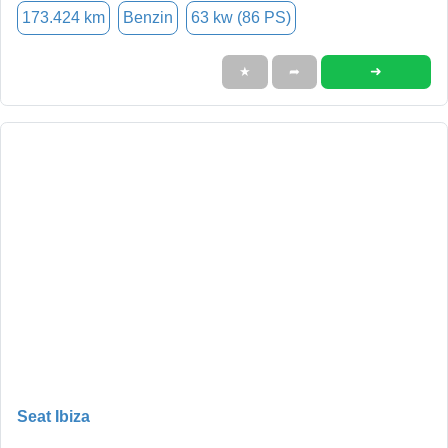
173.424 km
Benzin
63 kw (86 PS)
➜
★
➦
Seat Ibiza