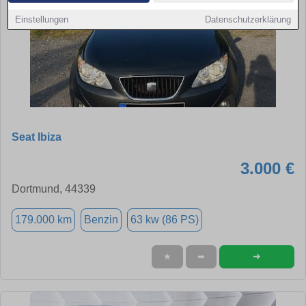
Einstellungen
Datenschutzerklärung
Seat Ibiza
3.000 €
Dortmund, 44339
179.000 km
Benzin
63 kw (86 PS)
➜
★
➦