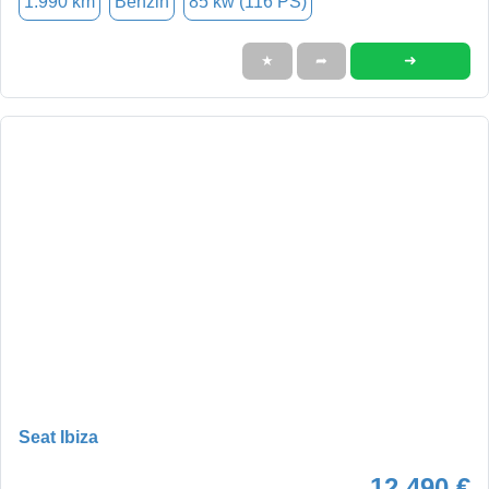
1.990 km
Benzin
85 kw (116 PS)
➜
★
➦
Seat Ibiza
12.490 €