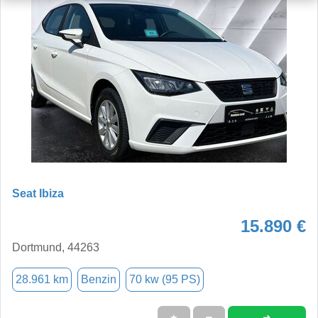
Seat Ibiza
15.890 €
Dortmund, 44263
28.961 km
Benzin
70 kw (95 PS)
➜
★
➦