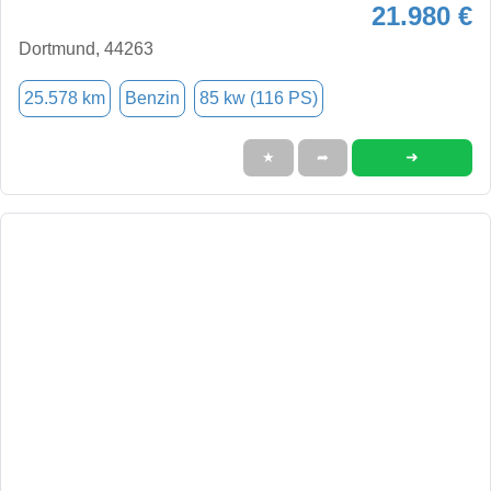
21.980 €
Dortmund, 44263
25.578 km
Benzin
85 kw (116 PS)
➜
★
➦