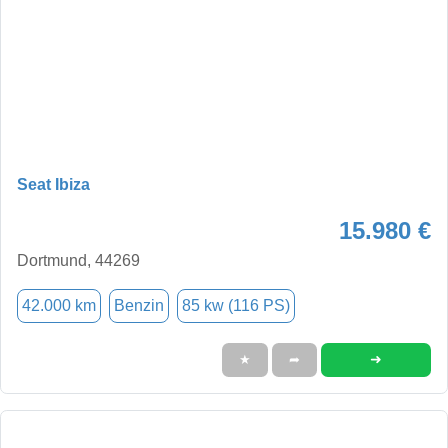
Seat Ibiza
15.980 €
Dortmund, 44269
42.000 km
Benzin
85 kw (116 PS)
➜
★
➦