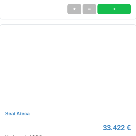
➜
★
➦
Seat Ateca
33.422 €