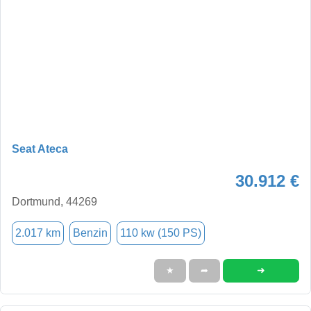
Seat Ateca
30.912 €
Dortmund, 44269
2.017 km
Benzin
110 kw (150 PS)
➜
★
➦