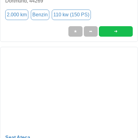
Dortmund, 44269
2.000 km
Benzin
110 kw (150 PS)
➜
★
➦
Seat Ateca