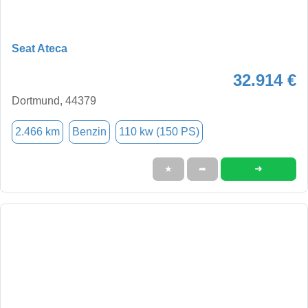
Seat Ateca
32.914 €
Dortmund, 44379
2.466 km
Benzin
110 kw (150 PS)
➜
★
➦