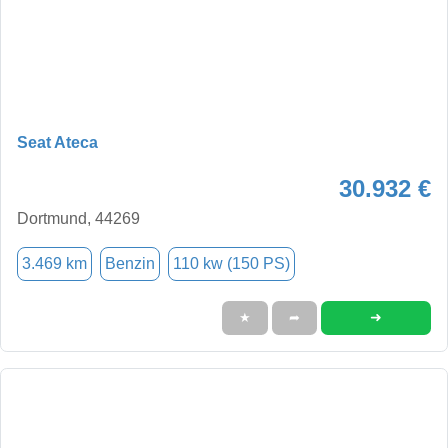
Seat Ateca
30.932 €
Dortmund, 44269
3.469 km
Benzin
110 kw (150 PS)
➜
★
➦