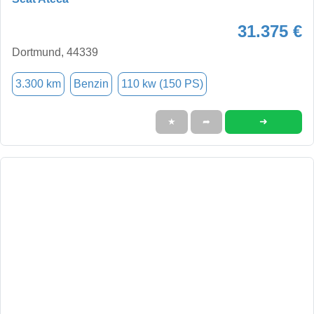
31.375 €
Dortmund, 44339
3.300 km
Benzin
110 kw (150 PS)
➜
★
➦