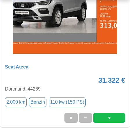
Seat Ateca
31.322 €
Dortmund, 44269
2.000 km
Benzin
110 kw (150 PS)
➜
★
➦