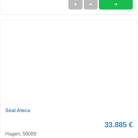
➜
★
➦
Seat Ateca
33.885 €
Hagen, 58089