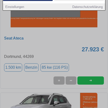
Einstellungen
Datenschutzerklärung
Seat Ateca
27.923 €
Dortmund, 44269
1.500 km
Benzin
85 kw (116 PS)
➜
★
➦