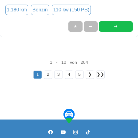
1.180 km
Benzin
110 kw (150 PS)
➜
★
➦
1 - 10 von 284
1
2
3
4
5
❯
❯❯