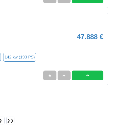
47.888 €
142 kw (193 PS)
➜
★
➦
❯
❯❯