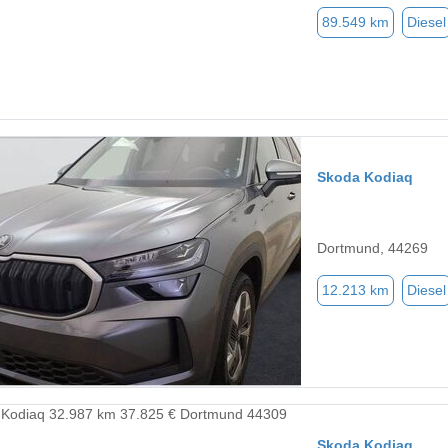
89.549 km
Diesel
Skoda Kodiaq
Dortmund, 44269
12.213 km
Diesel
Skoda Kodiaq