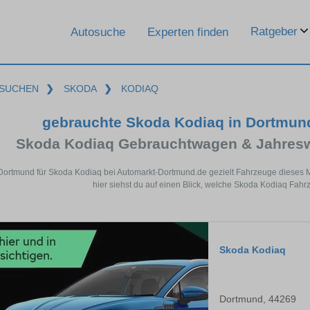
Ratgeber
Autosuche
Experten finden
SUCHEN
❯
SKODA
❯
KODIAQ
gebrauchte Skoda Kodiaq in Dortmun
Skoda Kodiaq Gebrauchtwagen & Jahresw
 Dortmund für Skoda Kodiaq bei Automarkt-Dortmund.de gezielt Fahrzeuge dieses
hier siehst du auf einen Blick, welche Skoda Kodiaq Fahr
Skoda Kodiaq
Dortmund, 44269