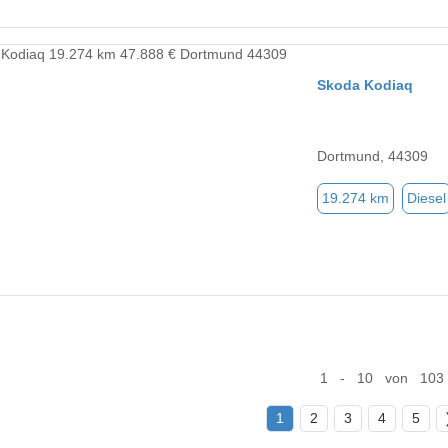
Skoda Kodiaq
Dortmund, 44309
19.274 km
Diesel
1 - 10 von 103
1
2
3
4
5