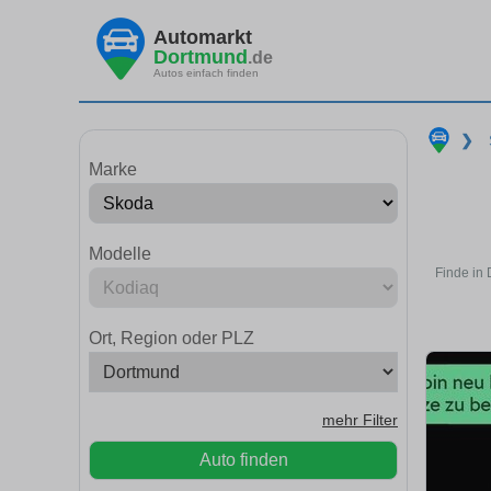
Automarkt
Dortmund
.de
Autos einfach finden
❯
Marke
Modelle
Finde in
Ort, Region oder PLZ
mehr Filter
Auto finden