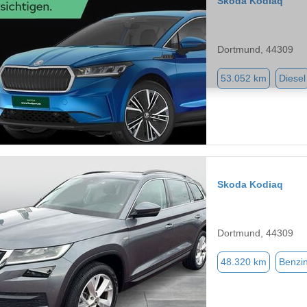
Skoda Kodiaq
Dortmund, 44309
53.052 km
Diesel
Skoda Kodiaq
Dortmund, 44309
48.320 km
Benzi