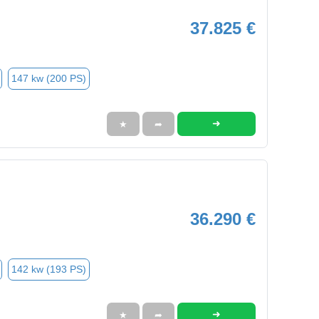
37.825 €
147 kw (200 PS)
➜
★
➦
36.290 €
142 kw (193 PS)
➜
★
➦