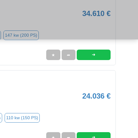
34.610 €
147 kw (200 PS)
➜
★
➦
24.036 €
n
110 kw (150 PS)
➜
★
➦