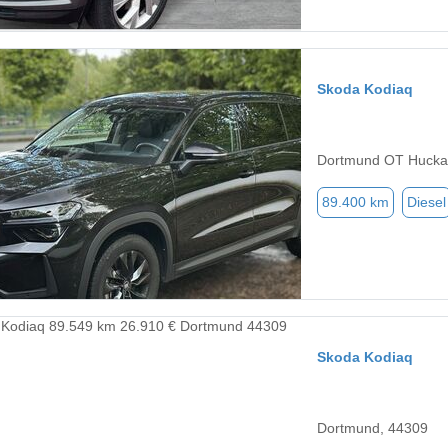
Skoda Kodiaq
Dortmund OT Hucka
89.400 km
Diesel
Skoda Kodiaq
Dortmund, 44309