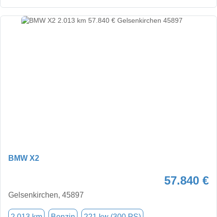
BMW X2
57.840 €
Gelsenkirchen, 45897
2.013 km
Benzin
221 kw (300 PS)