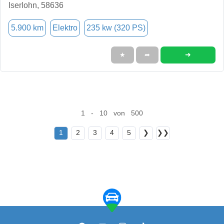
Iserlohn, 58636
5.900 km
Elektro
235 kw (320 PS)
➜
★
➦
1 - 10 von 500
1
2
3
4
5
❯
❯❯