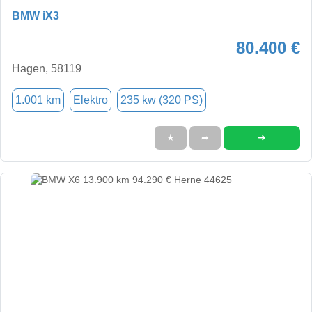
BMW iX3
80.400 €
Hagen, 58119
1.001 km
Elektro
235 kw (320 PS)
➜
★
➦