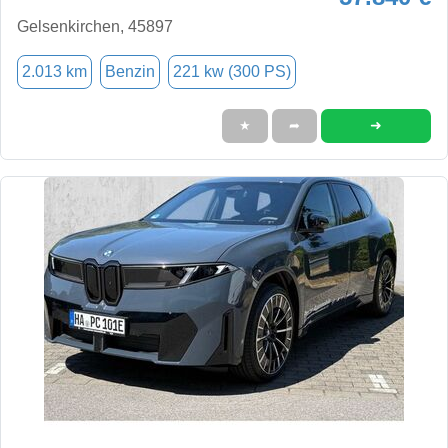
Gelsenkirchen, 45897
2.013 km
Benzin
221 kw (300 PS)
➜
★
➦