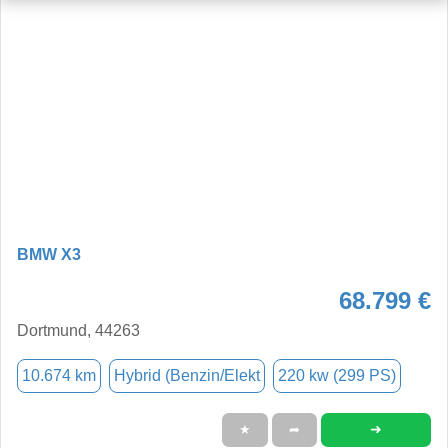
BMW X3
68.799 €
Dortmund, 44263
10.674 km
Hybrid (Benzin/Elekt
220 kw (299 PS)
➜
★
➦