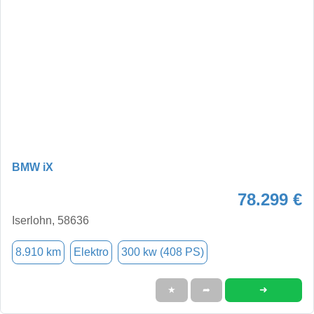
BMW iX
78.299 €
Iserlohn, 58636
8.910 km
Elektro
300 kw (408 PS)
➜
★
➦