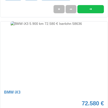
➜
★
➦
BMW iX3
72.580 €