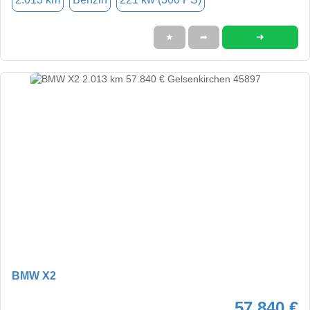
➜
★
➦
BMW X2
57.840 €