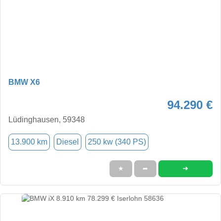
BMW X6
94.290 €
Lüdinghausen, 59348
13.900 km
Diesel
250 kw (340 PS)
➜
★
➦