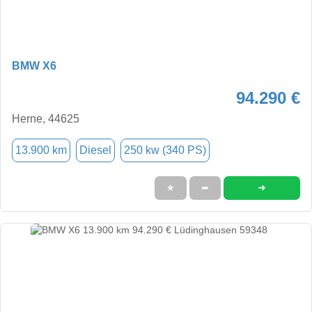
BMW X6
94.290 €
Herne, 44625
13.900 km
Diesel
250 kw (340 PS)
➜
★
➦