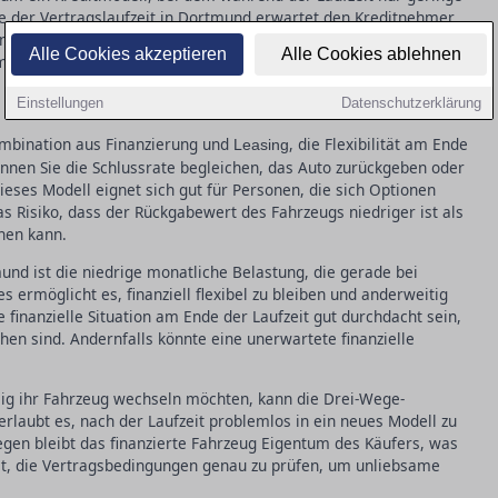
 der Vertragslaufzeit in Dortmund erwartet den Kreditnehmer
nannten Ballon. Diese Finanzierungsform eignet sich vor allem
Alle Cookies akzeptieren
Alle Cookies ablehnen
nmalbetrag am Laufzeitende planen können. Das Risiko besteht
 große Summe aufbringen muss, die in vielen Fällen finanziert
Einstellungen
Datenschutzerklärung
ombination aus Finanzierung und
, die Flexibilität am Ende
Leasing
önnen Sie die Schlussrate begleichen, das Auto zurückgeben oder
ieses Modell eignet sich gut für Personen, die sich Optionen
s Risiko, dass der Rückgabewert des Fahrzeugs niedriger ist als
hen kann.
und ist die niedrige monatliche Belastung, die gerade bei
s ermöglicht es, finanziell flexibel zu bleiben und anderweitig
e finanzielle Situation am Ende der Laufzeit gut durchdacht sein,
hen sind. Andernfalls könnte eine unerwartete finanzielle
ig ihr Fahrzeug wechseln möchten, kann die Drei-Wege-
 erlaubt es, nach der Laufzeit problemlos in ein neues Modell zu
egen bleibt das finanzierte Fahrzeug Eigentum des Käufers, was
 ist, die Vertragsbedingungen genau zu prüfen, um unliebsame