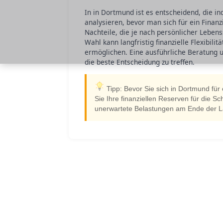
In in Dortmund ist es entscheidend, die in
analysieren, bevor man sich für ein Finan
Nachteile, die je nach persönlicher Lebens
Wahl kann langfristig finanzielle Flexibil
ermöglichen. Eine ausführliche Beratung u
die beste Entscheidung zu treffen.
Tipp: Bevor Sie sich in Dortmund für
Sie Ihre finanziellen Reserven für die S
unerwartete Belastungen am Ende der La