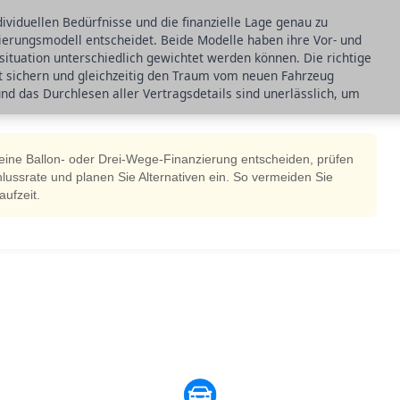
dividuellen Bedürfnisse und die finanzielle Lage genau zu
zierungsmodell entscheidet. Beide Modelle haben ihre Vor- und
situation unterschiedlich gewichtet werden können. Die richtige
ität sichern und gleichzeitig den Traum vom neuen Fahrzeug
nd das Durchlesen aller Vertragsdetails sind unerlässlich, um
 eine Ballon- oder Drei-Wege-Finanzierung entscheiden, prüfen
chlussrate und planen Sie Alternativen ein. So vermeiden Sie
ufzeit.