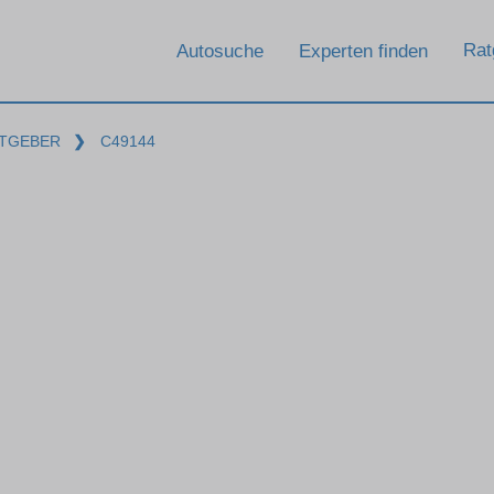
Rat
Autosuche
Experten finden
TGEBER
❯
C49144