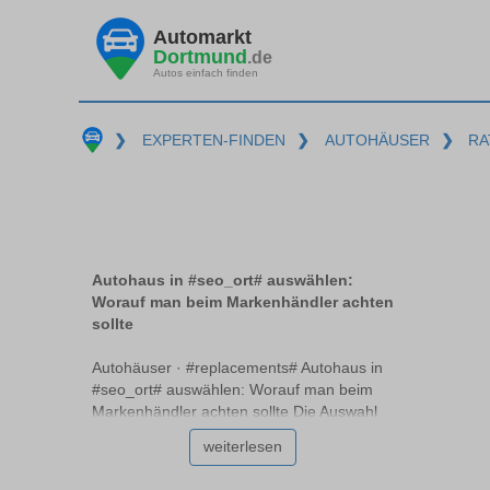
Automarkt
Dortmund
.de
Autos einfach finden
❯
EXPERTEN-FINDEN
❯
AUTOHÄUSER
❯
RA
Autohaus in #seo_ort# auswählen:
Worauf man beim Markenhändler achten
sollte
Autohäuser · #replacements# Autohaus in
#seo_ort# auswählen: Worauf man beim
Markenhändler achten sollte Die Auswahl
des richtigen Autohauses #replacements#
weiterlesen
ist entscheidend für den Kauf oder die
Wartung Ihres Fahrzeugs. Ein seriöses