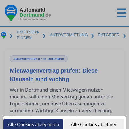
Automarkt
☰
Dortmund
.de
Autos einfach finden
EXPERTEN-
AUTOVERMIETUNG
RATGEBER
❯
❯
❯
❯
FINDEN
Autovermietung · in Dortmund
Mietwagenvertrag prüfen: Diese
Klauseln sind wichtig
Wer in Dortmund einen Mietwagen nutzen
möchte, sollte den Mietvertrag genau unter die
Lupe nehmen, um böse Überraschungen zu
vermeiden. Wichtige Klauseln zu Versicherung,
Kilometerbegrenzung und Tankregelungen
können erheblichen Einfluss auf die endgültigen
Alle Cookies akzeptieren
Alle Cookies ablehnen