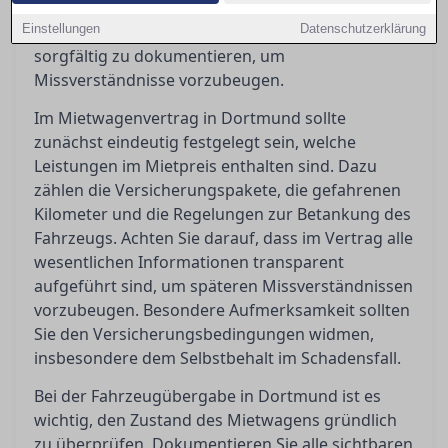
Kosten haben. Zudem ist es unerlässlich, bei
Einstellungen
Fahrzeugübergabe und -rückgabe den Zustand
Datenschutzerklärung
sorgfältig zu dokumentieren, um
Missverständnisse vorzubeugen.
Im Mietwagenvertrag in Dortmund sollte
zunächst eindeutig festgelegt sein, welche
Leistungen im Mietpreis enthalten sind. Dazu
zählen die Versicherungspakete, die gefahrenen
Kilometer und die Regelungen zur Betankung des
Fahrzeugs. Achten Sie darauf, dass im Vertrag alle
wesentlichen Informationen transparent
aufgeführt sind, um späteren Missverständnissen
vorzubeugen. Besondere Aufmerksamkeit sollten
Sie den Versicherungsbedingungen widmen,
insbesondere dem Selbstbehalt im Schadensfall.
Bei der Fahrzeugübergabe in Dortmund ist es
wichtig, den Zustand des Mietwagens gründlich
zu überprüfen. Dokumentieren Sie alle sichtbaren