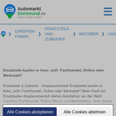
Automarkt
☰
Dortmund
.de
Autos einfach finden
ERSATZTEILE-
EXPERTEN-
❯
❯
UND-
❯
RATGEBER
❯
C49
FINDEN
ZUBEHOER
Ersatzteile kaufen in #seo_ort#: Fachhandel, Online oder
Werkstatt?
Ersatzteile & Zubehör · #replacements# Ersatzteile kaufen in
#seo_ort#: Fachhandel, Online oder Werkstatt? Beim Kauf von
Ersatzteilen #replacements# stehen Autofahrer vor der Wahl
zwischen Fachhandel, Online-Shops und Werkstätten. Jede dieser
Bezugsquellen hat ihre Vorzüge und Herausforderungen. Worauf
weiterlesen
es beim Online-Kauf von Kfz-Teilen zu achten gilt und wann sich
Alle Cookies akzeptieren
Alle Cookies ablehnen