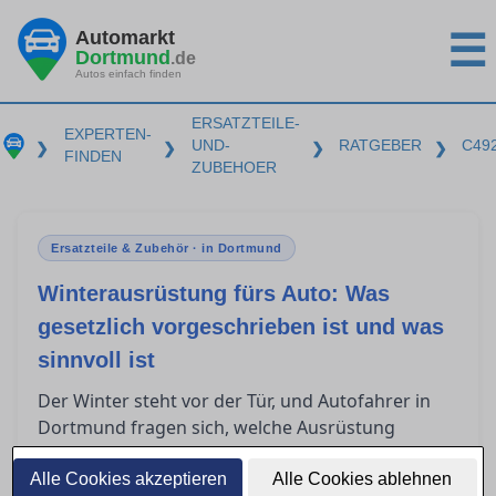
Automarkt
☰
Dortmund
.de
Autos einfach finden
ERSATZTEILE-
EXPERTEN-
UND-
RATGEBER
C49
❯
❯
❯
❯
FINDEN
ZUBEHOER
Ersatzteile & Zubehör · in Dortmund
Winterausrüstung fürs Auto: Was
gesetzlich vorgeschrieben ist und was
sinnvoll ist
Der Winter steht vor der Tür, und Autofahrer in
Dortmund fragen sich, welche Ausrüstung
entscheidend ist, um sicher durch die kalte
Jahreszeit zu kommen. Die situative
Alle Cookies akzeptieren
Alle Cookies ablehnen