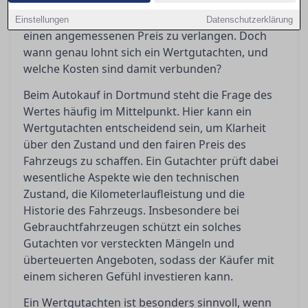
Gutachten bewahrt Käufer vor bösen
Überraschungen und gibt Verkäufern Sicherheit,
Einstellungen
Datenschutzerklärung
einen angemessenen Preis zu verlangen. Doch
wann genau lohnt sich ein Wertgutachten, und
welche Kosten sind damit verbunden?
Beim Autokauf in Dortmund steht die Frage des
Wertes häufig im Mittelpunkt. Hier kann ein
Wertgutachten entscheidend sein, um Klarheit
über den Zustand und den fairen Preis des
Fahrzeugs zu schaffen. Ein Gutachter prüft dabei
wesentliche Aspekte wie den technischen
Zustand, die Kilometerlaufleistung und die
Historie des Fahrzeugs. Insbesondere bei
Gebrauchtfahrzeugen schützt ein solches
Gutachten vor versteckten Mängeln und
überteuerten Angeboten, sodass der Käufer mit
einem sicheren Gefühl investieren kann.
Ein Wertgutachten ist besonders sinnvoll, wenn