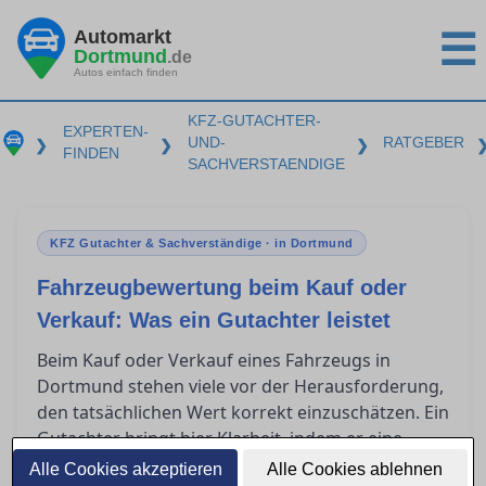
Automarkt
☰
Dortmund
.de
Autos einfach finden
KFZ-GUTACHTER-
EXPERTEN-
UND-
RATGEBER
❯
❯
❯
FINDEN
SACHVERSTAENDIGE
KFZ Gutachter & Sachverständige · in Dortmund
Fahrzeugbewertung beim Kauf oder
Verkauf: Was ein Gutachter leistet
Beim Kauf oder Verkauf eines Fahrzeugs in
Dortmund stehen viele vor der Herausforderung,
den tatsächlichen Wert korrekt einzuschätzen. Ein
Gutachter bringt hier Klarheit, indem er eine
präzise Fahrzeugbewertung vornimmt. Solch ein
Alle Cookies akzeptieren
Alle Cookies ablehnen