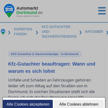
Automarkt
☰
Dortmund
.de
Autos einfach finden
KFZ-GUTACHTER-
EXPERTEN-
UND-
RATGEBER
❯
❯
❯
FINDEN
SACHVERSTAENDIGE
KFZ Gutachter & Sachverständige · in Dortmund
Kfz-Gutachter beauftragen: Wann und
warum es sich lohnt
Unfälle und Schäden an Fahrzeugen gehören
leider oft zum Alltag auf den Straßen von in
Dortmund. In solchen Situationen stellt sich die
Frage, ob sich die Beauftragung eines Kfz-
Gutachters lohnt. Dieser Ratgeber bietet
Alle Cookies akzeptieren
Alle Cookies ablehnen