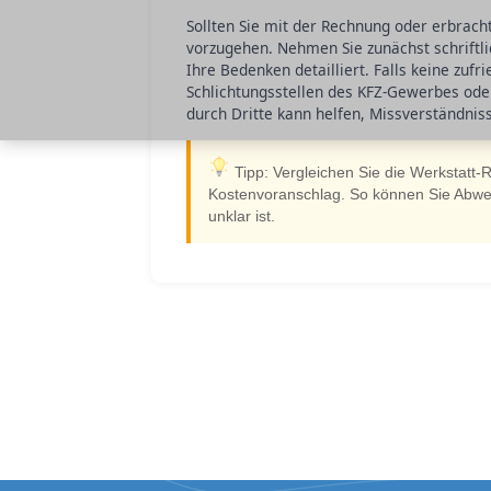
Sollten Sie mit der Rechnung oder erbrachte
vorzugehen. Nehmen Sie zunächst schriftli
Ihre Bedenken detailliert. Falls keine zuf
Schlichtungsstellen des KFZ-Gewerbes ode
durch Dritte kann helfen, Missverständniss
Tipp: Vergleichen Sie die Werkstatt-
Kostenvoranschlag. So können Sie Abweic
unklar ist.