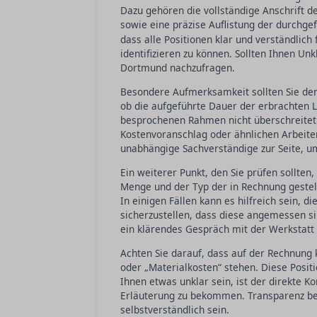
Dazu gehören die vollständige Anschrift d
sowie eine präzise Auflistung der durchg
dass alle Positionen klar und verständlic
identifizieren zu können. Sollten Ihnen Unkl
Dortmund nachzufragen.
Besondere Aufmerksamkeit sollten Sie den 
ob die aufgeführte Dauer der erbrachten L
besprochenen Rahmen nicht überschreitet
Kostenvoranschlag oder ähnlichen Arbeiten
unabhängige Sachverständige zur Seite, um
Ein weiterer Punkt, den Sie prüfen sollten, 
Menge und der Typ der in Rechnung geste
In einigen Fällen kann es hilfreich sein, d
sicherzustellen, dass diese angemessen sin
ein klärendes Gespräch mit der Werkstatt
Achten Sie darauf, dass auf der Rechnung
oder „Materialkosten“ stehen. Diese Positi
Ihnen etwas unklar sein, ist der direkte K
Erläuterung zu bekommen. Transparenz bei 
selbstverständlich sein.