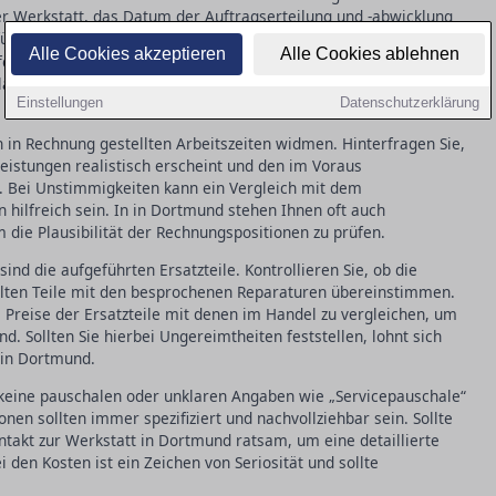
er Werkstatt, das Datum der Auftragserteilung und -abwicklung
eführten Arbeiten und verwendeten
. Achten Sie darauf,
Ersatzteile
Alle Cookies akzeptieren
Alle Cookies ablehnen
h formuliert sind, um mögliche Ungereimtheiten schnell
arheiten auffallen, zögern Sie nicht, direkt in der Werkstatt in
Einstellungen
Datenschutzerklärung
in Rechnung gestellten Arbeitszeiten widmen. Hinterfragen Sie,
eistungen realistisch erscheint und den im Voraus
. Bei Unstimmigkeiten kann ein Vergleich mit dem
 hilfreich sein. In in Dortmund stehen Ihnen oft auch
 die Plausibilität der Rechnungspositionen zu prüfen.
sind die aufgeführten Ersatzteile. Kontrollieren Sie, ob die
llten Teile mit den besprochenen Reparaturen übereinstimmen.
ie Preise der Ersatzteile mit denen im Handel zu vergleichen, um
d. Sollten Sie hierbei Ungereimtheiten feststellen, lohnt sich
 in Dortmund.
 keine pauschalen oder unklaren Angaben wie „Servicepauschale“
onen sollten immer spezifiziert und nachvollziehbar sein. Sollte
ontakt zur Werkstatt in Dortmund ratsam, um eine detaillierte
den Kosten ist ein Zeichen von Seriosität und sollte