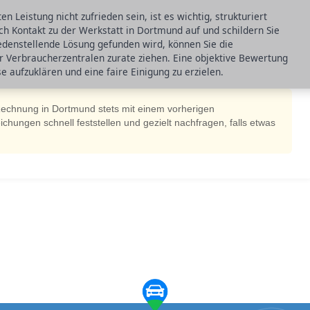
n Leistung nicht zufrieden sein, ist es wichtig, strukturiert
ch Kontakt zu der Werkstatt in Dortmund auf und schildern Sie
riedenstellende Lösung gefunden wird, können Sie die
r Verbraucherzentralen zurate ziehen. Eine objektive Bewertung
e aufzuklären und eine faire Einigung zu erzielen.
Rechnung in Dortmund stets mit einem vorherigen
hungen schnell feststellen und gezielt nachfragen, falls etwas