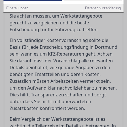
über Teilepreise, Arbeitszeiten und
Einstellungen
Werkstattlöhne bieten. Hier erfahren Sie, worauf
Datenschutzerklärung
Sie achten müssen, um Werkstattangebote
gerecht zu vergleichen und die beste
Entscheidung für Ihr Fahrzeug zu treffen.
Ein vollständiger Kostenvoranschlag sollte die
Basis für jede Entscheidungsfindung in Dortmund
sein, wenn es um KFZ-Reparaturen geht. Achten
Sie darauf, dass der Voranschlag alle relevanten
Details beinhaltet, wie genaue Angaben zu den
benötigten Ersatzteilen und deren Kosten.
Zusätzlich müssen Arbeitszeiten vermerkt sein,
um den Aufwand klar nachvollziehbar zu machen.
Dies hilft, Transparenz zu schaffen und sorgt
dafür, dass Sie nicht mit unerwarteten
Zusatzkosten konfrontiert werden.
Beim Vergleich der Werkstattangebote ist es
wichtig, die Teilepreise im Detail zu betrachten. In