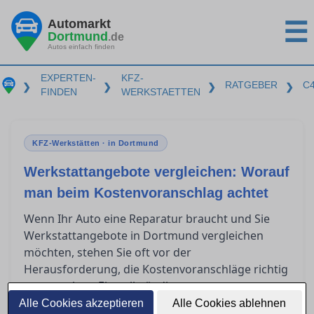
Automarkt
☰
Dortmund
.de
Autos einfach finden
EXPERTEN-
KFZ-
RATGEBER
C
❯
❯
❯
❯
FINDEN
WERKSTAETTEN
KFZ-Werkstätten · in Dortmund
Werkstattangebote vergleichen: Worauf
man beim Kostenvoranschlag achtet
Wenn Ihr Auto eine Reparatur braucht und Sie
Werkstattangebote in Dortmund vergleichen
möchten, stehen Sie oft vor der
Herausforderung, die Kostenvoranschläge richtig
zu verstehen. Ein vollständiger
Kostenvoranschlag sollte klare Informationen
Alle Cookies akzeptieren
Alle Cookies ablehnen