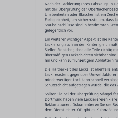
Nach der Lackierung Ihres Fahrzeugs in Do
mit der Überprüfung der Oberflächenbescha
Unebenheiten oder Bläschen ist ein Zeichen
Farbgleichheit, um sicherzustellen, dass 
Staubeinschlüsse sind in bestimmten Gre
gelegentlich vor.
Ein weiterer wichtiger Aspekt ist die Kant
Lackierung auch an den Kanten gleichmäßi
Stellen Sie sicher, dass alle Teile richtig
übermäßigen Lackschichten sichtbar sind.
hin und kann zu frühzeitigem Abblättern f
Die Haltbarkeit des Lacks ist ebenfalls en
Lack resistent gegenüber Umweltfaktoren w
minderwertiger Lack kann schnell verblas
Schutzschicht aufgetragen wurde, die das A
Sollten Sie bei der Überprüfung Mängel fes
Dortmund haben viele Lackierereien klare
Reklamationen. Dokumentieren Sie die Bea
dem Dienstleister. Oft gibt es Kulanzlösu