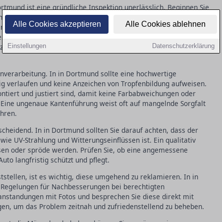
rtmund ist eine gründliche Inspektion unerlässlich. Beginnen Sie
ffenheit: Eine gleichmäßige, glatte Struktur ohne sichtbare
Alle Cookies akzeptieren
Alle Cookies ablehnen
 für qualitativ hochwertige Arbeit. Achten Sie auch auf
keine Unterschiede im Farbton erkennbar sind. Kleinere
nzen tolerierbar und kommen selbst bei besten Bedingungen
Einstellungen
Datenschutzerklärung
enverarbeitung. In in Dortmund sollte eine hochwertige
g verlaufen und keine Anzeichen von Tropfenbildung aufweisen.
 montiert und justiert sind, damit keine Farbabweichungen oder
 Eine ungenaue Kantenführung weist oft auf mangelnde Sorgfalt
ühren.
tscheidend. In in Dortmund sollten Sie darauf achten, dass der
ie UV-Strahlung und Witterungseinflüssen ist. Ein qualitativ
sen oder spröde werden. Prüfen Sie, ob eine angemessene
uto langfristig schützt und pflegt.
tstellen, ist es wichtig, diese umgehend zu reklamieren. In in
 Regelungen für Nachbesserungen bei berechtigten
nstandungen mit Fotos und besprechen Sie diese direkt mit
ngen, um das Problem zeitnah und zufriedenstellend zu beheben.