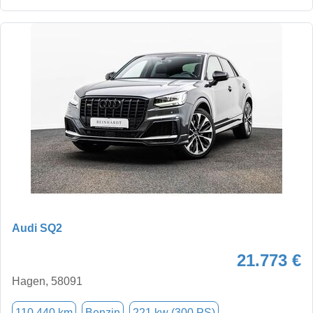
Audi SQ2
21.773 €
Hagen, 58091
110.440 km
Benzin
221 kw (300 PS)