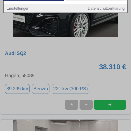
Einstellungen
Datenschutzerklärung
Audi SQ2
38.310 €
Hagen, 58089
39.295 km
Benzin
221 kw (300 PS)
➜
★
➦