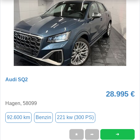
Audi SQ2
28.995 €
Hagen, 58099
92.600 km
Benzin
221 kw (300 PS)
➜
★
➦