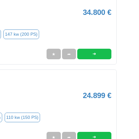
34.800 €
147 kw (200 PS)
➜
★
➦
24.899 €
n
110 kw (150 PS)
➜
★
➦