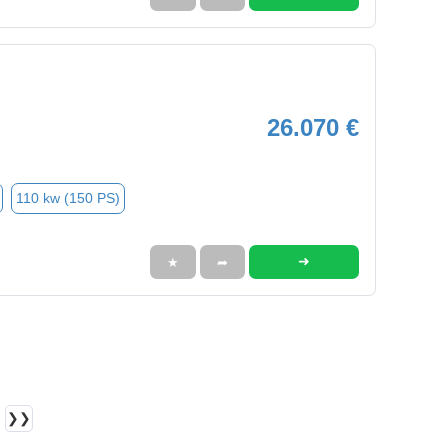
26.070 €
110 kw (150 PS)
➜
★
➦
❯❯