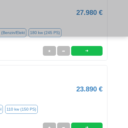
27.980 €
 (Benzin/Elekt
180 kw (245 PS)
➜
★
➦
23.890 €
l
110 kw (150 PS)
➜
★
➦