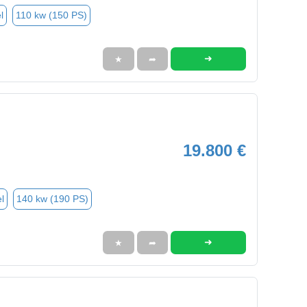
l
110 kw (150 PS)
➜
★
➦
19.800 €
l
140 kw (190 PS)
➜
★
➦