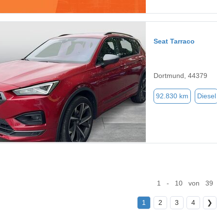
Seat Tarraco
Dortmund, 44379
92.830 km
Diesel
1 - 10 von 39
1
2
3
4
❯