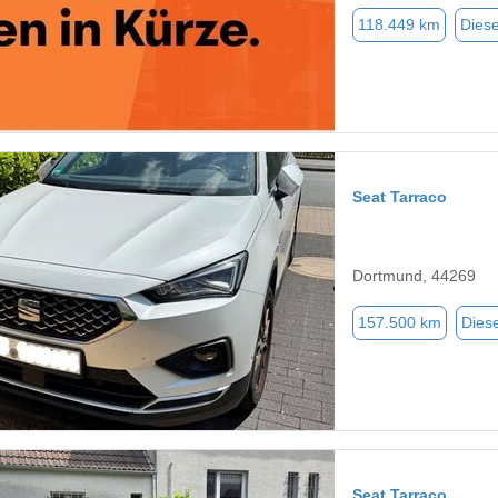
118.449 km
Diese
Seat Tarraco
Dortmund, 44269
157.500 km
Diese
Seat Tarraco