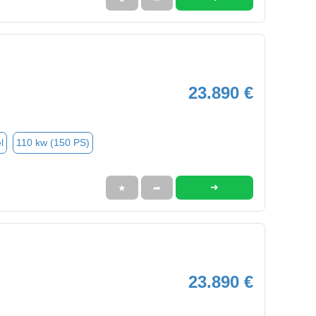
23.890 €
l
110 kw (150 PS)
➜
★
➦
23.890 €