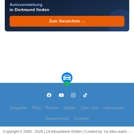
Autovermietung
in Dortmund finden
Zum Verzeichnis →
Ratgeber
FAQ
Presse
Städte
Über Uns
Impressum
Datenschutz
Cookies
Copyright © 2000 - 2026 | 1A Infosysteme GmbH | Content by: 1a-sites-autos - -