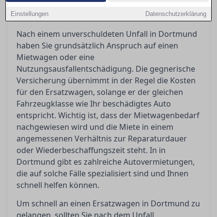
schnell an einen Ersatzwagen kommen und was
Einstellungen
Ihnen nach einem Unfall zusteht.
Datenschutzerklärung
Nach einem unverschuldeten Unfall in Dortmund
haben Sie grundsätzlich Anspruch auf einen
Mietwagen oder eine
Nutzungsausfallentschädigung. Die gegnerische
Versicherung übernimmt in der Regel die Kosten
für den Ersatzwagen, solange er der gleichen
Fahrzeugklasse wie Ihr beschädigtes Auto
entspricht. Wichtig ist, dass der Mietwagenbedarf
nachgewiesen wird und die Miete in einem
angemessenen Verhältnis zur Reparaturdauer
oder Wiederbeschaffungszeit steht. In in
Dortmund gibt es zahlreiche Autovermietungen,
die auf solche Fälle spezialisiert sind und Ihnen
schnell helfen können.
Um schnell an einen Ersatzwagen in Dortmund zu
gelangen, sollten Sie nach dem Unfall