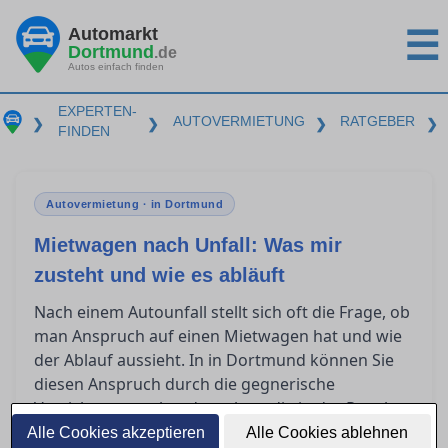
Automarkt
☰
Dortmund
.de
Autos einfach finden
EXPERTEN-
AUTOVERMIETUNG
RATGEBER
❯
❯
❯
❯
FINDEN
Autovermietung · in Dortmund
Mietwagen nach Unfall: Was mir
zusteht und wie es abläuft
Nach einem Autounfall stellt sich oft die Frage, ob
man Anspruch auf einen Mietwagen hat und wie
der Ablauf aussieht. In in Dortmund können Sie
diesen Anspruch durch die gegnerische
Versicherung geltend machen, die in der Regel
die Kosten übernimmt. Erfahren Sie, wie Sie
Alle Cookies akzeptieren
Alle Cookies ablehnen