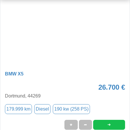
BMW X5
26.700 €
Dortmund, 44269
179.999 km
Diesel
190 kw (258 PS)
➜
★
➦