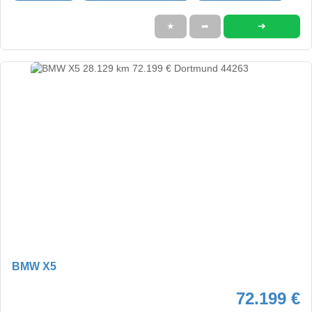
➜
★
➦
BMW X5
72.199 €