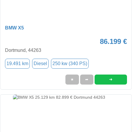
BMW X5
86.199 €
Dortmund, 44263
19.491 km
Diesel
250 kw (340 PS)
➜
★
➦