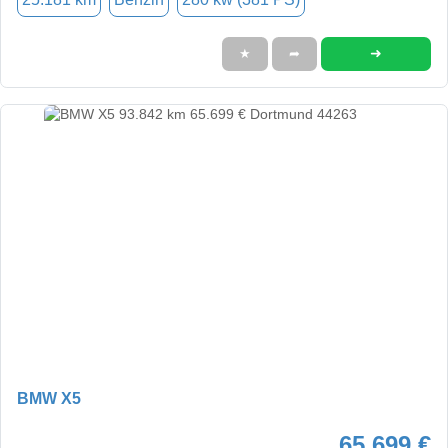
➜
★
➦
BMW X5
65.699 €