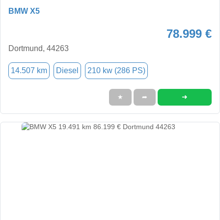
BMW X5
78.999 €
Dortmund, 44263
14.507 km
Diesel
210 kw (286 PS)
➜
★
➦