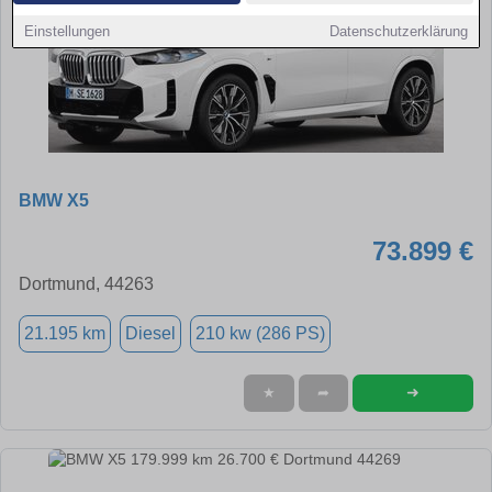
Einstellungen
Datenschutzerklärung
BMW X5
73.899 €
Dortmund, 44263
21.195 km
Diesel
210 kw (286 PS)
➜
★
➦