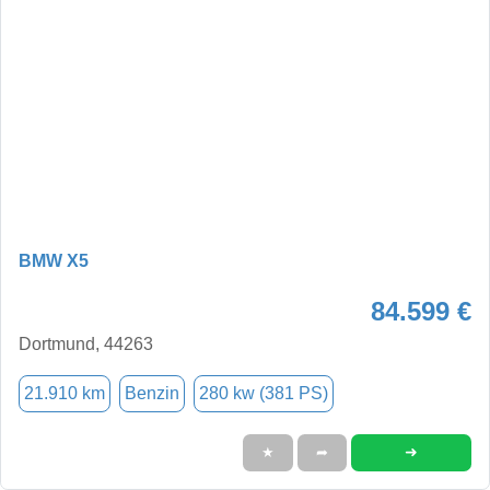
BMW X5
84.599 €
Dortmund, 44263
21.910 km
Benzin
280 kw (381 PS)
➜
★
➦