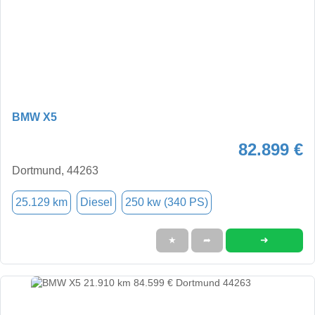
BMW X5
82.899 €
Dortmund, 44263
25.129 km
Diesel
250 kw (340 PS)
➜
★
➦