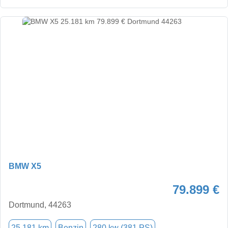
BMW X5
79.899 €
Dortmund, 44263
25.181 km
Benzin
280 kw (381 PS)