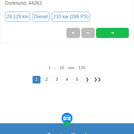
Dortmund, 44263
28.129 km
Diesel
210 kw (286 PS)
➜
★
➦
1 - 10 von 125
1
2
3
4
5
❯
❯❯