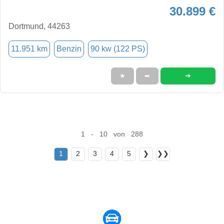
30.899 €
Dortmund, 44263
11.951 km
Benzin
90 kw (122 PS)
➜
★
➦
1 - 10 von 288
1
2
3
4
5
❯
❯❯