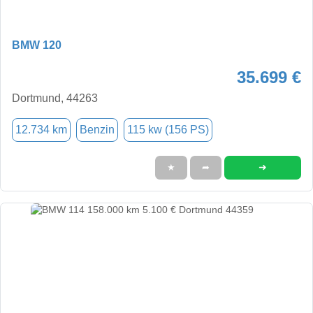
BMW 120
35.699 €
Dortmund, 44263
12.734 km
Benzin
115 kw (156 PS)
➜
★
➦