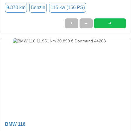
9.370 km
Benzin
115 kw (156 PS)
➜
★
➦
BMW 116