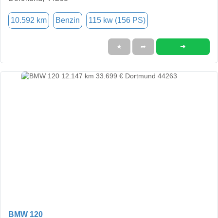
10.592 km
Benzin
115 kw (156 PS)
➜
★
➦
BMW 120