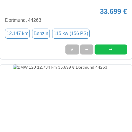
33.699 €
Dortmund, 44263
12.147 km
Benzin
115 kw (156 PS)
➜
★
➦