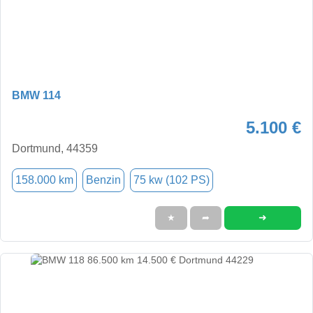
BMW 114
5.100 €
Dortmund, 44359
158.000 km
Benzin
75 kw (102 PS)
➜
★
➦