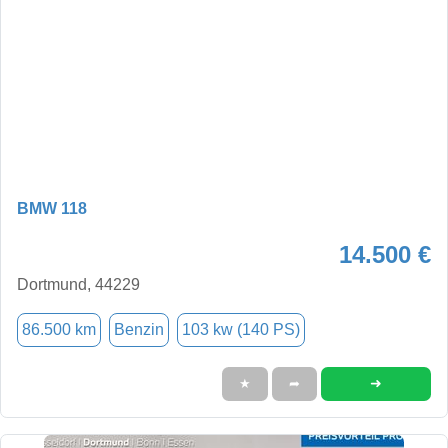
BMW 118
14.500 €
Dortmund, 44229
86.500 km
Benzin
103 kw (140 PS)
➜
★
➦