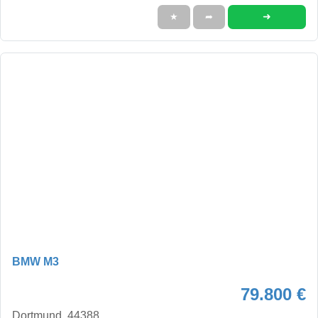
➜
★
➦
BMW M3
79.800 €
Dortmund, 44388