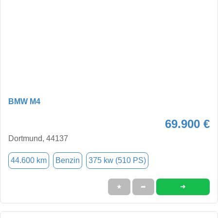
BMW M4
69.900 €
Dortmund, 44137
44.600 km
Benzin
375 kw (510 PS)
➜
★
➦