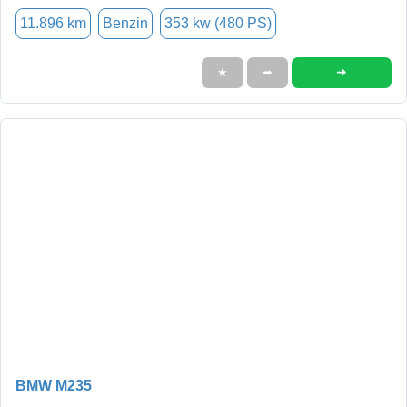
11.896 km
Benzin
353 kw (480 PS)
➜
★
➦
BMW M235