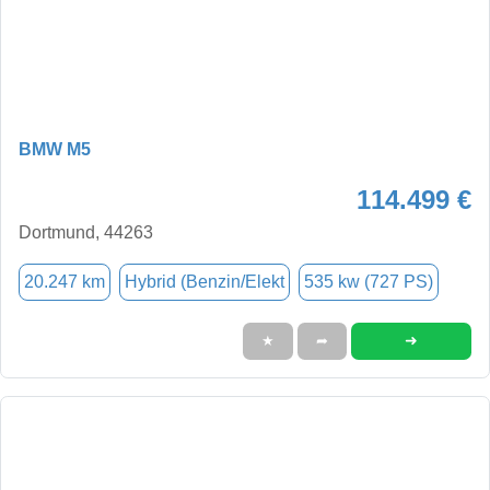
BMW M5
114.499 €
Dortmund, 44263
20.247 km
Hybrid (Benzin/Elekt
535 kw (727 PS)
➜
★
➦