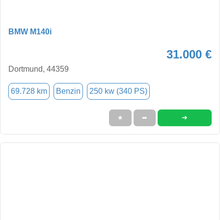
BMW M140i
31.000 €
Dortmund, 44359
69.728 km
Benzin
250 kw (340 PS)
➜
★
➦