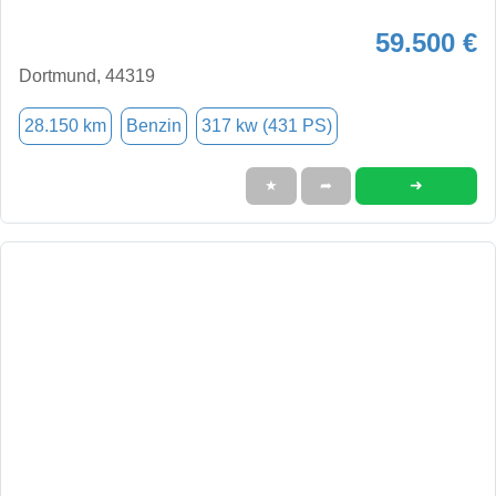
59.500 €
Dortmund, 44319
28.150 km
Benzin
317 kw (431 PS)
➜
★
➦