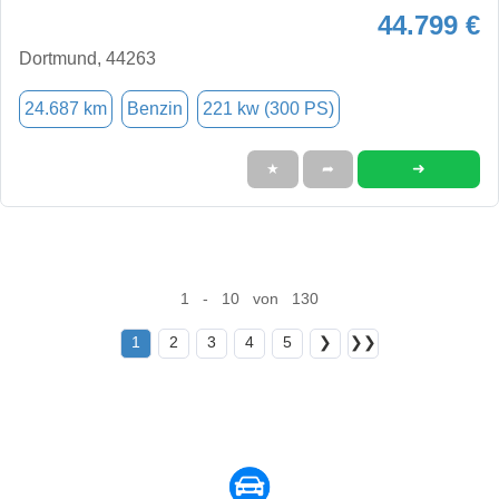
44.799 €
Dortmund, 44263
24.687 km
Benzin
221 kw (300 PS)
➜
★
➦
1 - 10 von 130
1
2
3
4
5
❯
❯❯