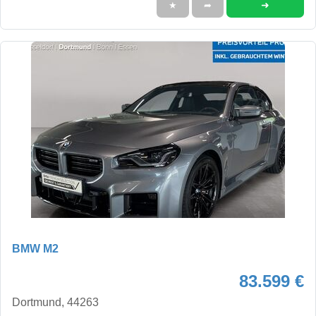
➜
★
➦
BMW M2
83.599 €
Dortmund, 44263