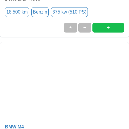
18.500 km
Benzin
375 kw (510 PS)
➜
★
➦
BMW M4