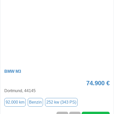
BMW M3
74.900 €
Dortmund, 44145
92.000 km
Benzin
252 kw (343 PS)