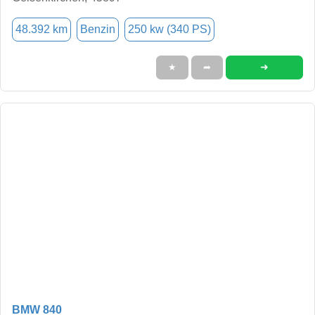
48.392 km
Benzin
250 kw (340 PS)
➜
★
➦
BMW 840