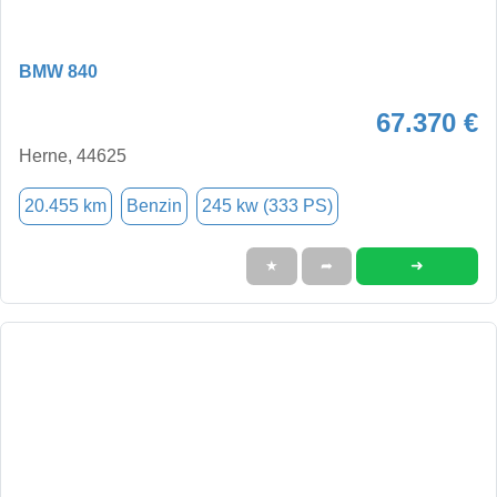
BMW 840
67.370 €
Herne, 44625
20.455 km
Benzin
245 kw (333 PS)
➜
★
➦