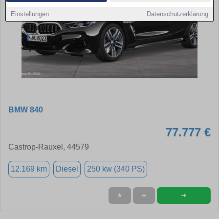
Einstellungen
Datenschutzerklärung
BMW 840
77.777 €
Castrop-Rauxel, 44579
12.169 km
Diesel
250 kw (340 PS)
➜
★
➦