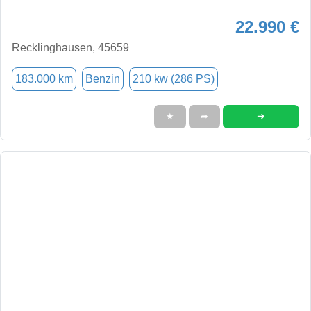
22.990 €
Recklinghausen, 45659
183.000 km
Benzin
210 kw (286 PS)
➜
★
➦