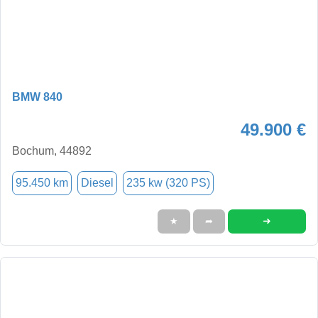
BMW 840
49.900 €
Bochum, 44892
95.450 km
Diesel
235 kw (320 PS)
➜
★
➦