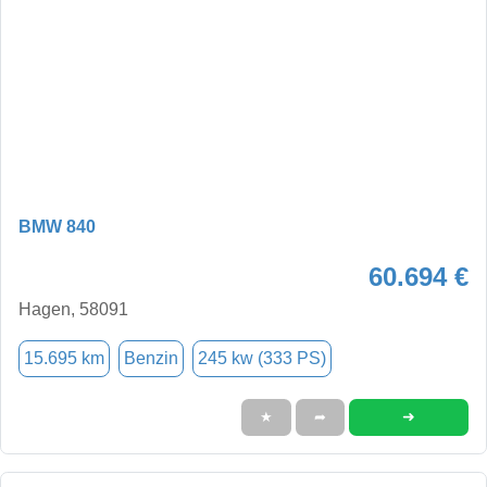
BMW 840
60.694 €
Hagen, 58091
15.695 km
Benzin
245 kw (333 PS)
➜
★
➦