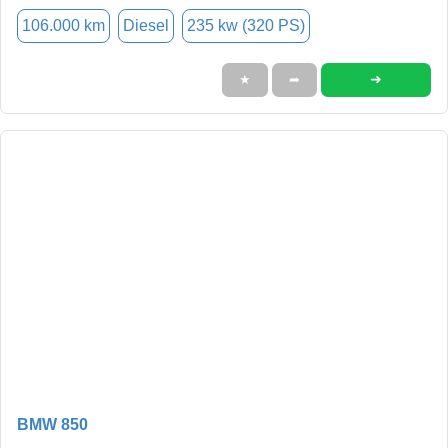
106.000 km
Diesel
235 kw (320 PS)
➜
★
➦
BMW 850