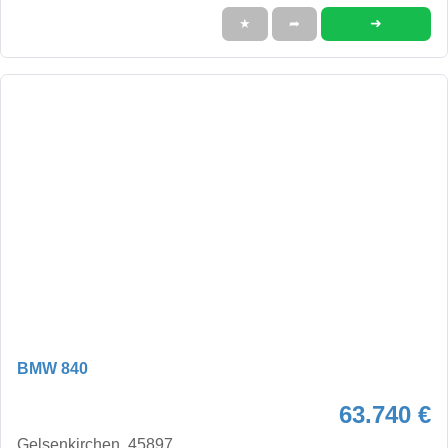
➜
★
➦
BMW 840
63.740 €
Gelsenkirchen, 45897