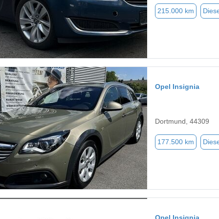
215.000 km
Diese
Opel Insignia
Dortmund, 44309
177.500 km
Diese
Opel Insignia