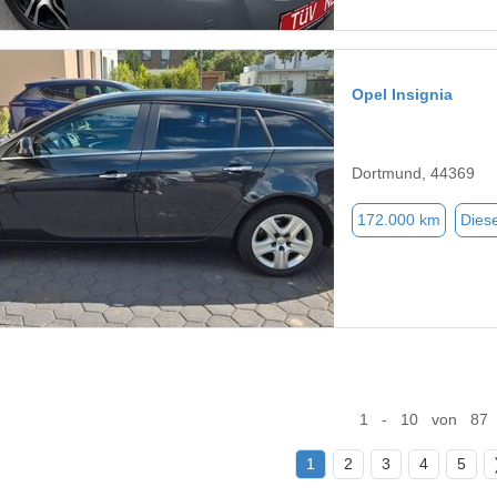
Opel Insignia
Dortmund, 44369
172.000 km
Diese
1 - 10 von 87
1
2
3
4
5