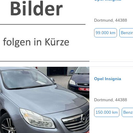
Dortmund, 44388
99.000 km
Benzi
Opel Insignia
Dortmund, 44388
150.000 km
Benz