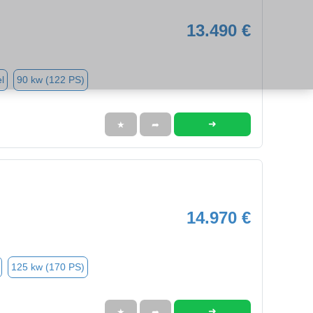
13.490 €
l
90 kw (122 PS)
➜
★
➦
14.970 €
125 kw (170 PS)
➜
★
➦