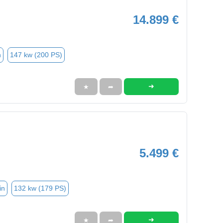
14.899 €
n
147 kw (200 PS)
➜
★
➦
5.499 €
in
132 kw (179 PS)
➜
★
➦