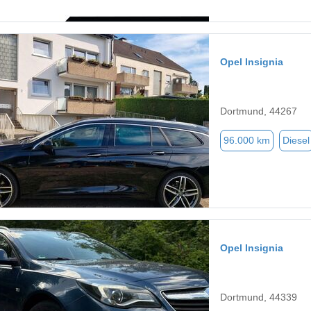
Opel Insignia
Dortmund, 44267
96.000 km
Diesel
Opel Insignia
Dortmund, 44339