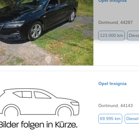
Opel Insignia
Dortmund, 44287
123.000 km
Diese
Opel Insignia
Dortmund, 44143
69.995 km
Diesel