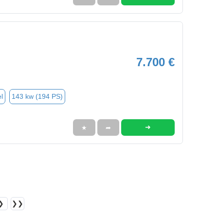
7.700 €
l
143 kw (194 PS)
➜
★
➦
❯
❯❯