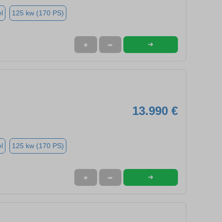
l
125 kw (170 PS)
➜
★
➦
13.990 €
l
125 kw (170 PS)
➜
★
➦