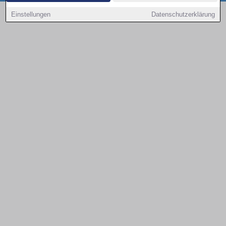
Copyright © 2000 - 2026 | 1A Infosysteme GmbH | Content by: 1a-sites-autos
Einstellungen
Datenschutzerklärung
08.08.2026