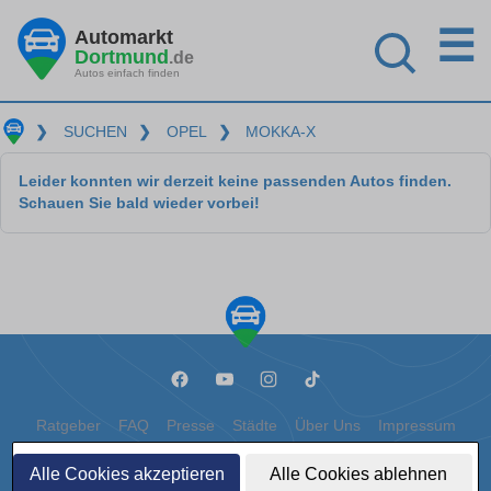
☰
Automarkt
Dortmund
.de
Autos einfach finden
❯
SUCHEN
❯
OPEL
❯
MOKKA-X
Leider konnten wir derzeit keine passenden Autos finden.
Schauen Sie bald wieder vorbei!
Ratgeber
FAQ
Presse
Städte
Über Uns
Impressum
Datenschutz
Cookies
Alle Cookies akzeptieren
Alle Cookies ablehnen