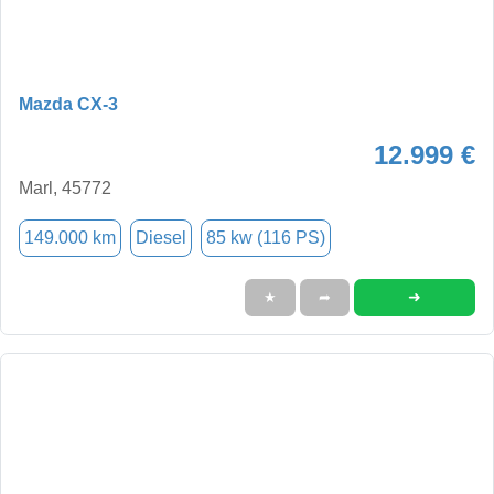
Mazda CX-3
12.999 €
Marl, 45772
149.000 km
Diesel
85 kw (116 PS)
➜
★
➦