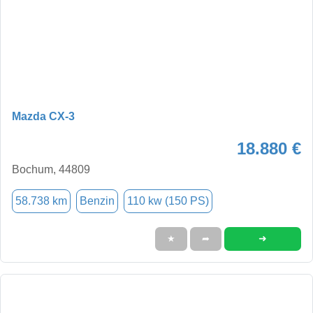
Mazda CX-3
18.880 €
Bochum, 44809
58.738 km
Benzin
110 kw (150 PS)
➜
★
➦