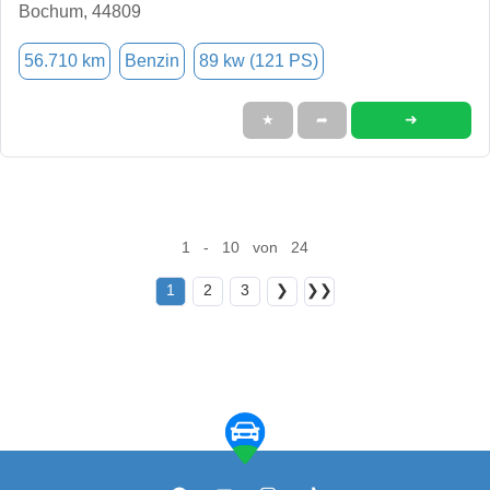
Bochum, 44809
56.710 km
Benzin
89 kw (121 PS)
➜
★
➦
1 - 10 von 24
1
2
3
❯
❯❯