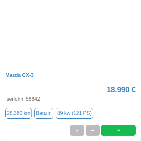
Mazda CX-3
18.990 €
Iserlohn, 58642
28.360 km
Benzin
89 kw (121 PS)
➜
★
➦