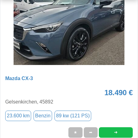
Mazda CX-3
18.490 €
Gelsenkirchen, 45892
23.600 km
Benzin
89 kw (121 PS)
➜
★
➦