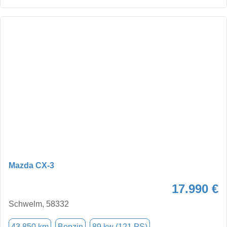
Mazda CX-3
17.990 €
Schwelm, 58332
43.850 km
Benzin
89 kw (121 PS)