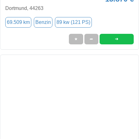
Dortmund, 44263
69.509 km
Benzin
89 kw (121 PS)
➜
★
➦