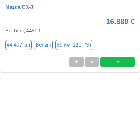
Mazda CX-3
16.880 €
Bochum, 44809
44.407 km
Benzin
89 kw (121 PS)
➜
★
➦