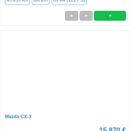
➜
★
➦
Mazda CX-3
15.870 €