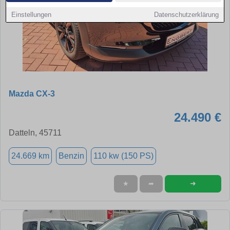
Einstellungen
Datenschutzerklärung
Mazda CX-3
24.490 €
Datteln, 45711
24.669 km
Benzin
110 kw (150 PS)
➜
★
➦