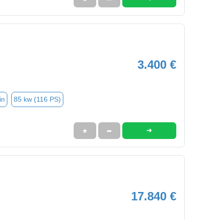
3.400 €
in
85 kw (116 PS)
➜
★
➦
17.840 €