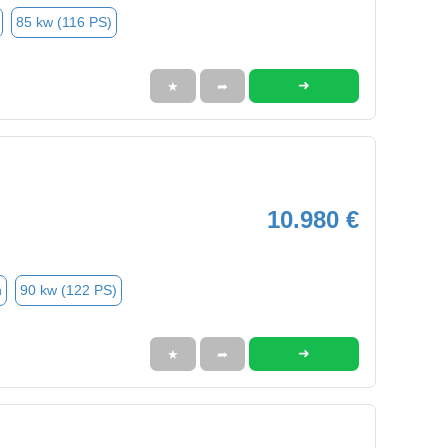
85 kw (116 PS)
➜
★
➦
10.980 €
n
90 kw (122 PS)
➜
★
➦