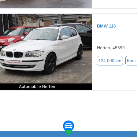
BMW 116
Herten, 45699
124.000 km
Benz