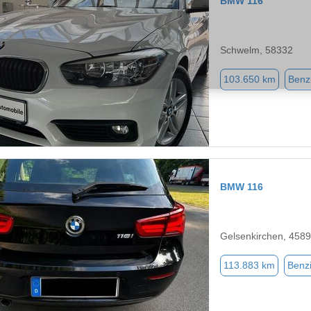
BMW 116
Schwelm, 58332
103.650 km
Benz
BMW 116
Gelsenkirchen, 458
113.883 km
Benz