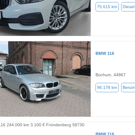
75.615 km
Diesel
BMW 116
Bochum, 44867
96.178 km
Benzi
BMW 116