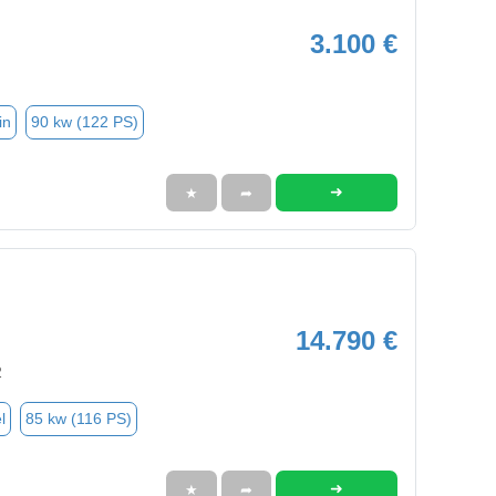
3.100 €
in
90 kw (122 PS)
➜
★
➦
14.790 €
2
l
85 kw (116 PS)
➜
★
➦