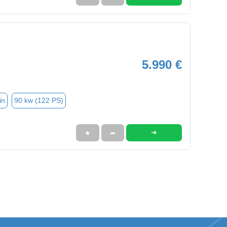
5.990 €
in
90 kw (122 PS)
➜
★
➦