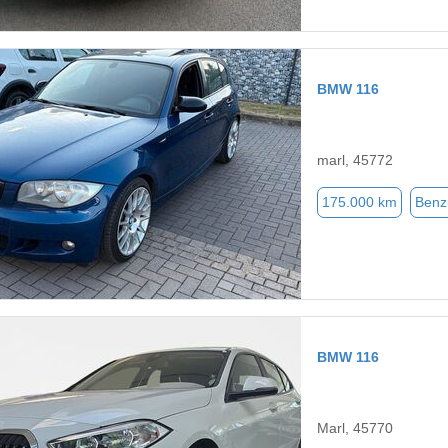
BMW 116
marl, 45772
175.000 km
Benz
BMW 116
Marl, 45770