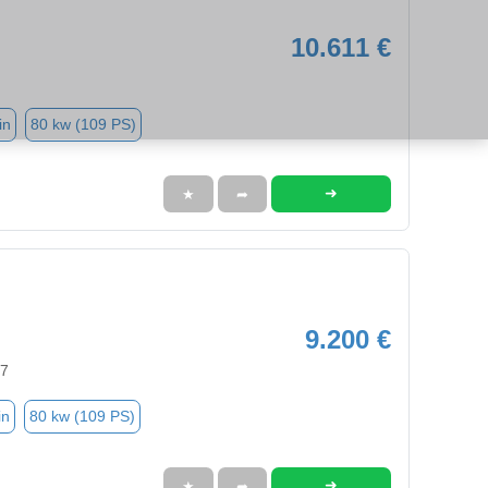
10.611 €
in
80 kw (109 PS)
➜
★
➦
9.200 €
97
in
80 kw (109 PS)
➜
★
➦