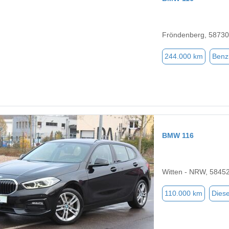
Fröndenberg, 58730
244.000 km
Benz
BMW 116
Witten - NRW, 5845
110.000 km
Diese