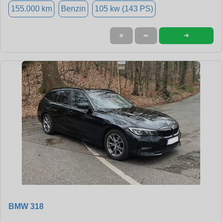
155.000 km
Benzin
105 kw (143 PS)
➜
★
➦
BMW 318