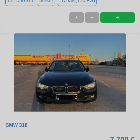
131.050 km
Diesel
110 kw (150 PS)
➜
★
➦
BMW 318
7.700 €