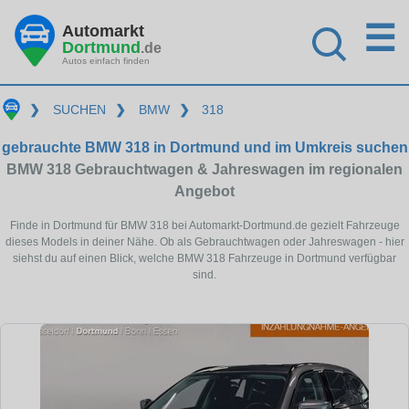
☰
Automarkt
Dortmund
.de
Autos einfach finden
❯
SUCHEN
❯
BMW
❯
318
gebrauchte BMW 318 in Dortmund und im Umkreis suchen
BMW 318 Gebrauchtwagen & Jahreswagen im regionalen
Angebot
Finde in Dortmund für BMW 318 bei Automarkt-Dortmund.de gezielt Fahrzeuge
dieses Models in deiner Nähe. Ob als Gebrauchtwagen oder Jahreswagen - hier
siehst du auf einen Blick, welche BMW 318 Fahrzeuge in Dortmund verfügbar
sind.