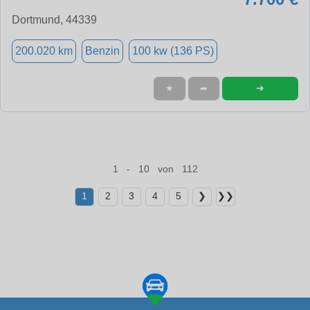
Dortmund, 44339
200.020 km
Benzin
100 kw (136 PS)
➜
★
➦
1 - 10 von 112
1
2
3
4
5
❯
❯❯