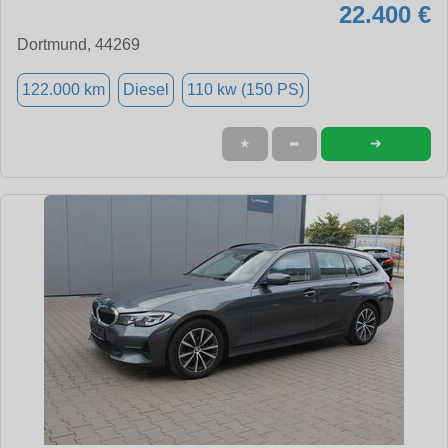
22.400 €
Dortmund, 44269
122.000 km
Diesel
110 kw (150 PS)
➜
★
➦