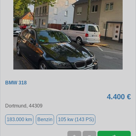
BMW 318
4.400 €
Dortmund, 44309
183.000 km
Benzin
105 kw (143 PS)
➜
★
➦