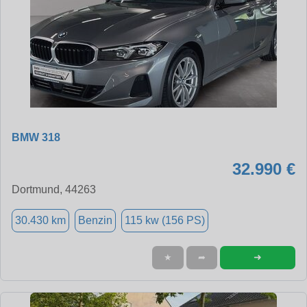
BMW 318
32.990 €
Dortmund, 44263
30.430 km
Benzin
115 kw (156 PS)
➜
★
➦