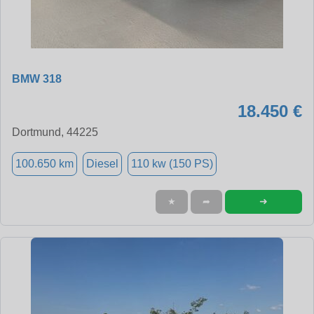
BMW 318
18.450 €
Dortmund, 44225
100.650 km
Diesel
110 kw (150 PS)
➜
★
➦