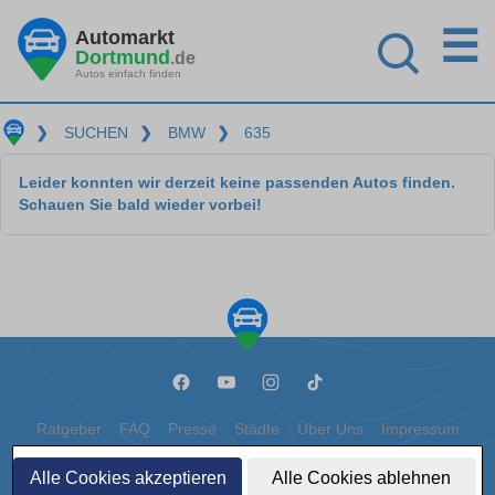
☰
Automarkt
Dortmund
.de
Autos einfach finden
❯
SUCHEN
❯
BMW
❯
635
Leider konnten wir derzeit keine passenden Autos finden.
Schauen Sie bald wieder vorbei!
Ratgeber
FAQ
Presse
Städte
Über Uns
Impressum
Datenschutz
Cookies
Alle Cookies akzeptieren
Alle Cookies ablehnen