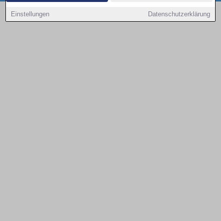
Copyright © 2000 - 2026 | 1A Infosysteme GmbH | Content by: 1a-sites-autos
Einstellungen
Datenschutzerklärung
07.08.2026