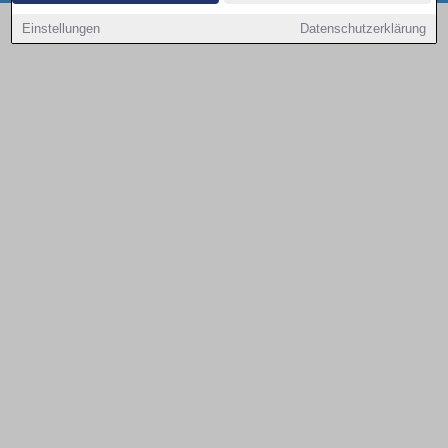
Copyright © 2000 - 2026 | 1A Infosysteme GmbH | Content by: 1a-sites-autos
Einstellungen
Datenschutzerklärung
09.08.2026