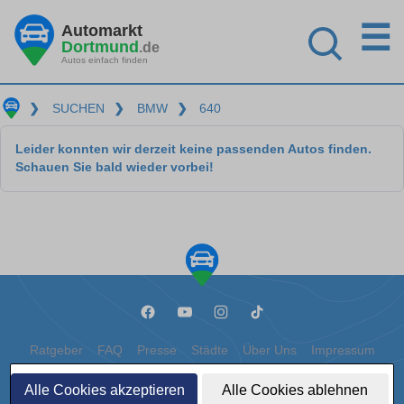
☰
Automarkt
Dortmund
.de
Autos einfach finden
❯
SUCHEN
❯
BMW
❯
640
Leider konnten wir derzeit keine passenden Autos finden.
Schauen Sie bald wieder vorbei!
Ratgeber
FAQ
Presse
Städte
Über Uns
Impressum
Datenschutz
Cookies
Alle Cookies akzeptieren
Alle Cookies ablehnen