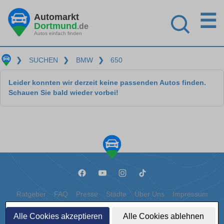
☰
Automarkt
Dortmund
.de
Autos einfach finden
❯
SUCHEN
❯
BMW
❯
650
Leider konnten wir derzeit keine passenden Autos finden.
Schauen Sie bald wieder vorbei!
Ratgeber
FAQ
Presse
Städte
Über Uns
Impressum
Datenschutz
Cookies
Alle Cookies akzeptieren
Alle Cookies ablehnen