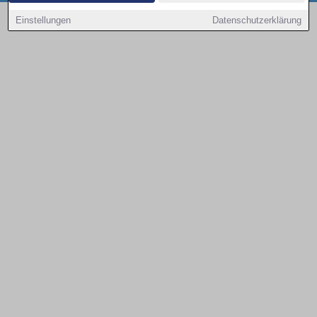
Copyright © 2000 - 2026 | 1A Infosysteme GmbH | Content by: 1a-sites-autos
Einstellungen
Datenschutzerklärung
08.08.2026